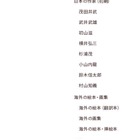
日本の作家（初期）
茂田井武
武井武雄
初山滋
横井弘三
杉浦茂
小山内龍
鈴木信太郎
村山知義
海外の絵本・画集
海外の絵本（翻訳本）
海外の画集
海外の絵本・挿絵本