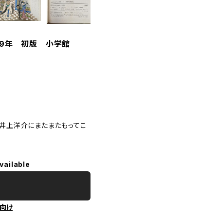
79年 初版 小学館
、井上洋介にまたまたもってこ
vailable
向け