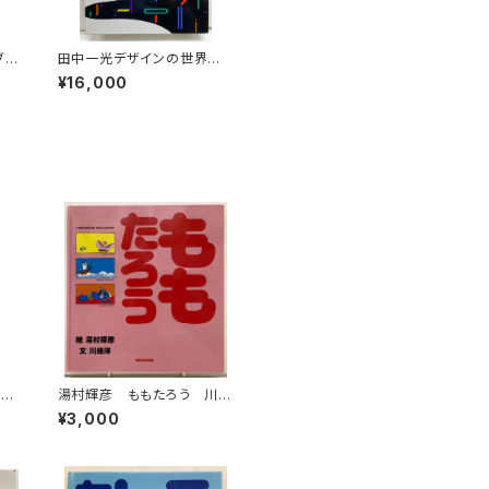
ブラ
田中一光デザインの世界 1
冊セ
987年 函 初版 講談社
¥16,000
まご
湯村輝彦 ももたろう 川崎
のと
洋 1987年 初版 ミキハ
¥3,000
9
ウス