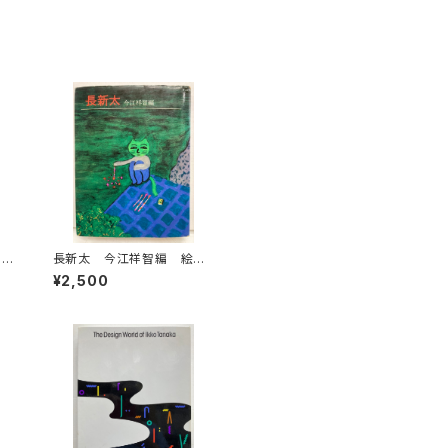
りの
長新太 今江祥智編 絵本
創
作家文庫 1977年 すばる
¥2,500
年
書房文庫
房