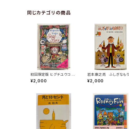
同じカテゴリの商品
初回限定版 ヒグチユウコ シ
岩本康之亮 ふしぎなも
ール・ボックス サイン入
ものがたり 前川康男 
¥2,000
¥2,000
り 2018年 初版 グラフ
作どうわ絵本８ 1966
ィック社
函なし 初版 あかね書