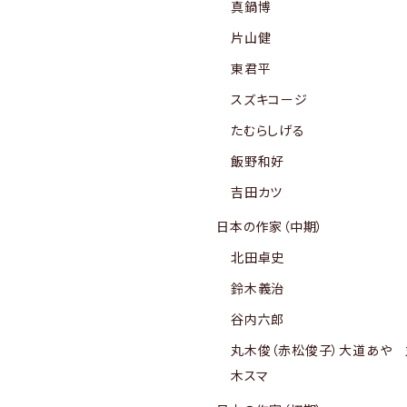
真鍋博
片山健
東君平
スズキコージ
たむらしげる
飯野和好
吉田カツ
日本の作家（中期）
北田卓史
鈴木義治
谷内六郎
丸木俊（赤松俊子）大道あや 
木スマ