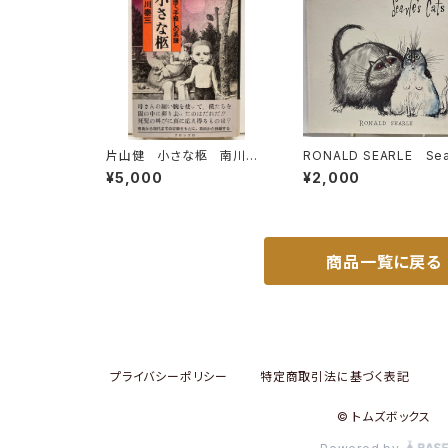
片山健 小さな柩 南川泰
RONALD SEARLE Sea
三 帯 ブロンズ社
e’s Cats 1967年初版
¥5,000
¥2,000
973年４刷 DENNIS D
SON
商品一覧に戻る
プライバシーポリシー
特定商取引法に基づく表記
© トムズボックス