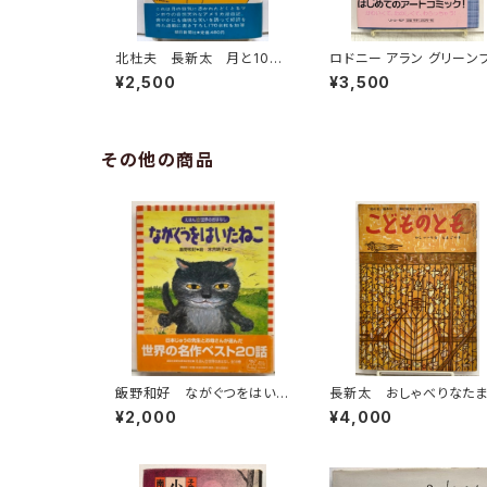
北杜夫 長新太 月と10セ
ロドニー アラン グリーン
ント 1971年 初版 帯
ッド Rodney Fun ５
¥2,500
¥3,500
朝日新聞社
ット 2000年 リトルモア
刊
その他の商品
飯野和好 ながぐつをはいた
長新太 おしゃべりなた
ねこ 末吉暁子 えほん 世
やき 寺村輝夫 こども
¥2,000
¥4,000
界のおはなし18 2000
も「母の友」絵本35 195
年 小学館
年 福音館書店