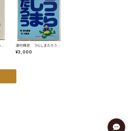
l
湯村輝彦 うらしまたろう
の1
川崎洋 1989年 初版 ミ
¥3,000
OB
キハウス