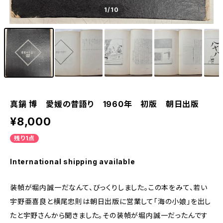
1
/10
真鍋 博 愛媛の昔語り 1960年 初版 朝日出版
¥8,000
残り1点
International shipping available
装幀が堀内誠一だなんて、びっくりしました。この本をみて、若い
宇野亜喜良と横尾忠則は朝日出版に営業して「海の小娘」を出し
たと宇野さんから聞きました。その装幀が堀内誠一だったんです