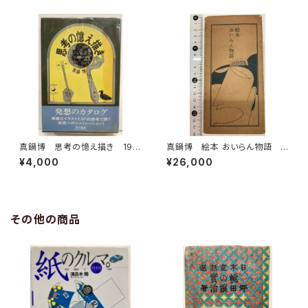
真鍋博 思考の憶え描き 197
真鍋博 絵本 おいらん物語
6年 初版 ビニールカバー
岩田宏 1959年 限定500
¥4,000
¥26,000
帯 早川書房
ユリイカ
その他の商品