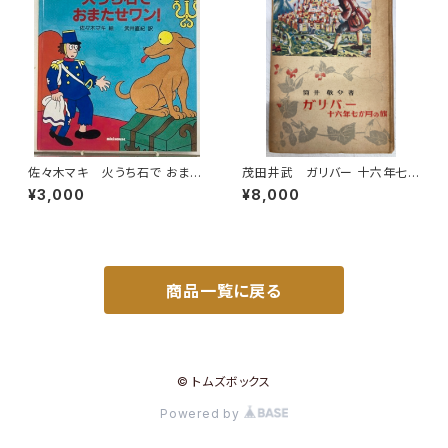
佐々木マキ 火うち石で おまた
茂田井武 ガリバー 十六年七
せワン！ 武井直紀 訳 1988
か月の旅 筒井敬介 大雅堂
¥3,000
¥8,000
年 初版 ミキハウス
世界少年文学選集 昭和23年
（1948） 大雅堂
商品一覧に戻る
© トムズボックス
Powered by