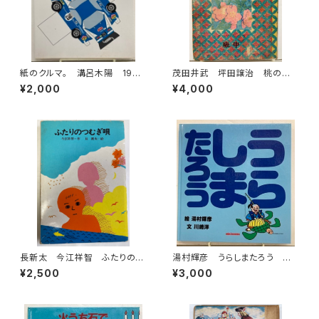
紙のクルマ。 溝呂木陽 1994
茂田井武 坪田譲治 桃の
年初版の1996年重刷 二玄社
實 昭和22年（1947） 東西社
¥2,000
¥4,000
長新太 今江祥智 ふたりのつ
湯村輝彦 うらしまたろう 川
むぎ唄 1976年 初版 理論
崎洋 1989年 初版 ミキハ
¥2,500
¥3,000
社刊
ウス