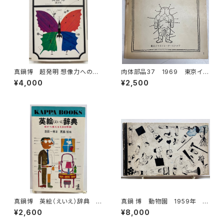
真鍋博 超発明 想像力への挑
肉体部品37 1969 東京イラ
戦 1971年 サイン 初版
ストレーターズクラブ
¥4,000
¥2,500
講談社
真鍋博 英絵（えいえ）辞典 目
真鍋 博 動物園 1959年 ユ
から覚える6000単語 岩田一
リイカ刊
¥2,600
¥8,000
男・著 昭和44年22刷 光文
社