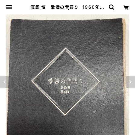
真鍋 博 愛媛の昔語り 1960年
初版 朝日出版 | トムズボックス