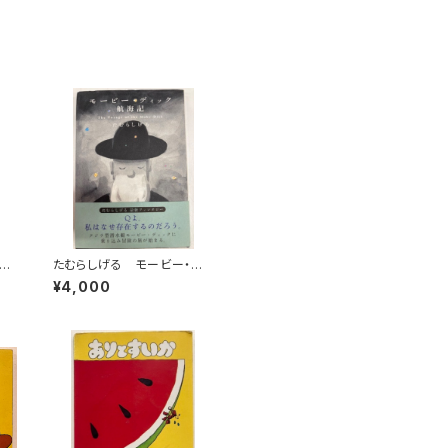
すな
たむらしげる モービー・ディ
二
ック航海記 イラスト入りサ
¥4,000
げる
イン 2005年 初版 帯
年
ソニーマガジンズ