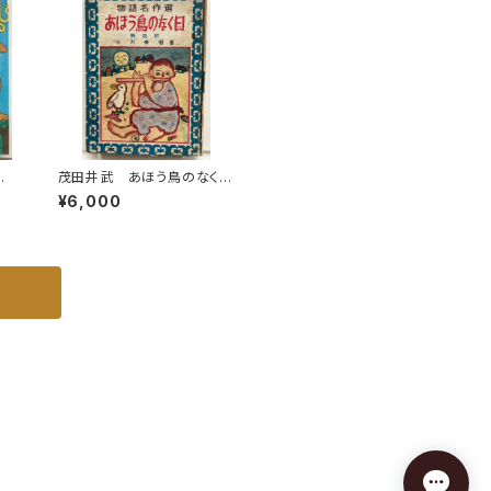
お
茂田井武 あほう鳥のなく
 訳
日 小川未明 物語名作
¥6,000
ス
選 昭和26年（1951） 初
版 カバーなし 泰光堂