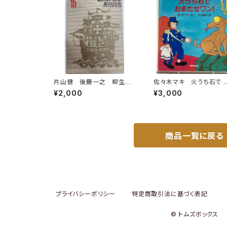
片山健 後藤一之 柳生弦
佐々木マキ 火うち石で 
一郎 少年少女世界文学全
またせワン！ 武井直紀
¥2,000
¥3,000
集15 絵のない絵本 星の
1988年 初版 ミキハウ
ひとみ 1969年初版の197
6年34刷 函 学習研究社
商品一覧に戻る
プライバシーポリシー
特定商取引法に基づく表記
© トムズボックス