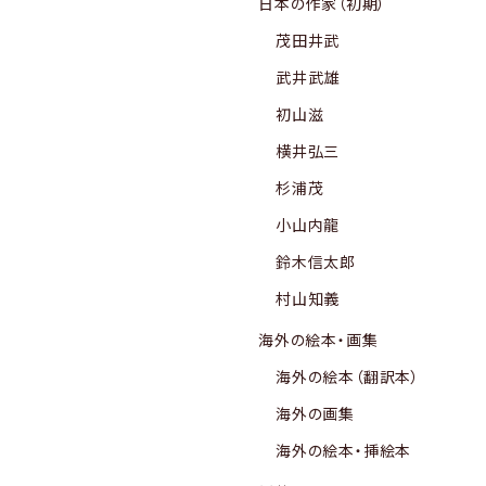
日本の作家（初期）
茂田井武
武井武雄
初山滋
横井弘三
杉浦茂
小山内龍
鈴木信太郎
村山知義
海外の絵本・画集
海外の絵本（翻訳本）
海外の画集
海外の絵本・挿絵本