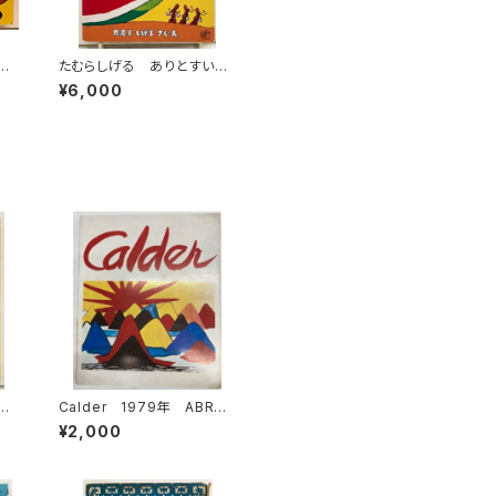
たむらしげる ありとすい
音館
か 1976年 初版 福音館
¥6,000
書店刊
た
Calder 1979年 ABRA
作
MS
¥2,000
フレ