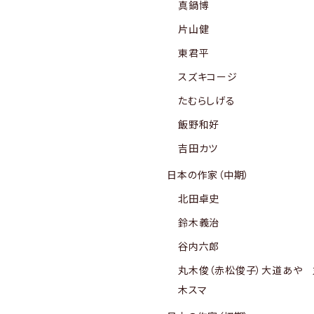
真鍋博
片山健
東君平
スズキコージ
たむらしげる
飯野和好
吉田カツ
日本の作家（中期）
北田卓史
鈴木義治
谷内六郎
丸木俊（赤松俊子）大道あや 
木スマ