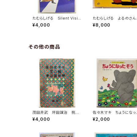
たむらしげる Silent Visio
たむらしげる よるのさん
n 1994年 初版 河出書
ぽ 1977年 初版 福
¥4,000
¥8,000
房新社
のペーパーバック絵本
その他の商品
茂田井武 坪田譲治 桃の
佐々木マキ ちょうになっ
實 昭和22年（1947） 東
ぞう キンダーメルヘン傑
¥4,000
¥2,000
西社
選11 1981年（昭56） 
ーベル館