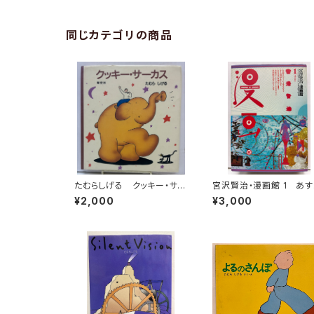
同じカテゴリの商品
たむらしげる クッキー・サー
宮沢賢治・漫画館 1 あ
カス 1992年 初版 架空
ひろし 水木しげる 永島慎
¥2,000
¥3,000
社
スズキコージ たむらし
1985年 初版 1985
潮出版社