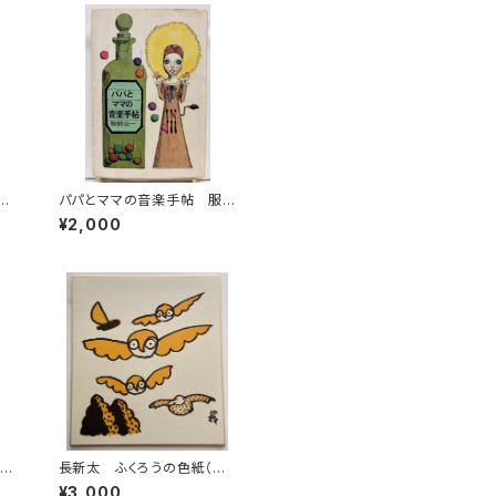
セ
パパとママの音楽手帖 服
帯
部公一 装幀 宇野亜喜良
¥2,000
カット 長新太 1966年 初
版 文藝春秋
刊絵
長新太 ふくろうの色紙（印
る
刷物）
¥3,000