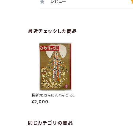
レビュー
最近チェックした商品
長新太 さんにんぐみと ろー
らーくん 文・村山桂子 ８
¥2,000
ページ掲載 ひかりのくに
1970年 ひかりのくに
同じカテゴリの商品