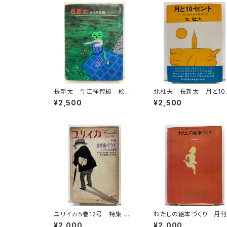
長新太 今江祥智編 絵本
北杜夫 長新太 月と10
作家文庫 1977年 すばる
ント 1971年 初版 
¥2,500
¥2,500
書房文庫
朝日新聞社
ユリイカ５巻12号 特集 ま
わたしの絵本づくり 月
ざあ・ぐうす 絵本 谷川俊太
本 別冊 1979年 すば
¥2,000
¥2,000