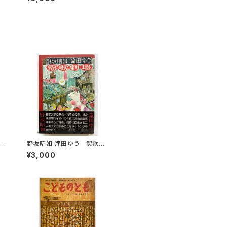
野坂昭如 滝田ゆう 怨歌劇
TR
場 1980年 初版 帯 講
¥3,000
OT
談社