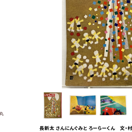
丸
長新太 さんにんぐみと ろーらーくん 文