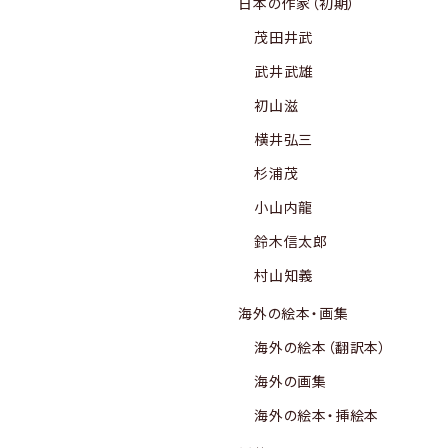
日本の作家（初期）
茂田井武
武井武雄
初山滋
横井弘三
杉浦茂
小山内龍
鈴木信太郎
村山知義
海外の絵本・画集
海外の絵本（翻訳本）
海外の画集
海外の絵本・挿絵本