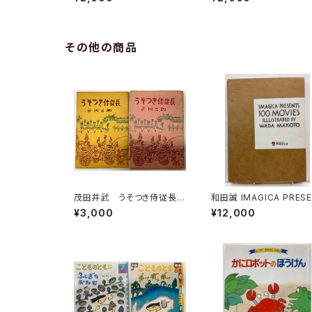
郎訳／和田誠絵 長谷川四
書房
郎訳／長新太絵 1973年
青土社
その他の商品
茂田井武 うそつき侍従長
和田誠 IMAGICA PRESEN
上下巻 市川三郎 昭和29
TS 100MOVIES ILLAS
¥3,000
¥12,000
年 桃園書房刊
ATED BY WADA MAK
O 非売品