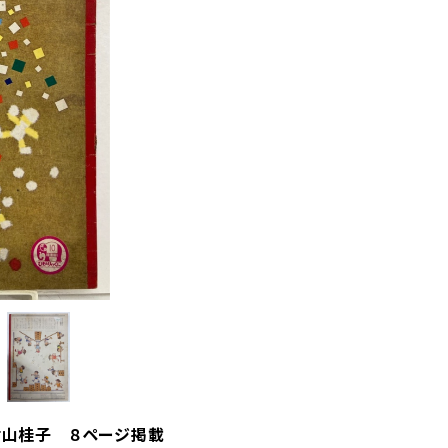
・村山桂子 ８ページ掲載