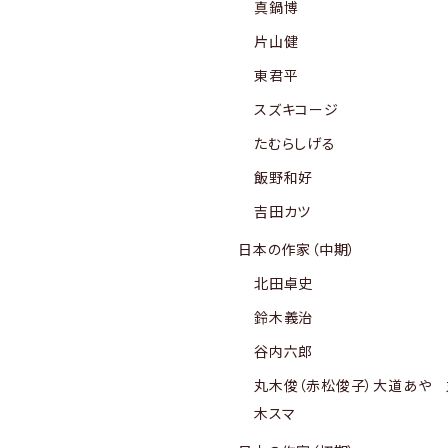
真鍋博
片山健
東君平
スズキコージ
たむらしげる
飯野和好
吉田カツ
日本の作家（中期）
北田卓史
鈴木義治
谷内六郎
丸木俊（赤松俊子）大道あや 
木スマ