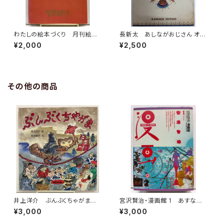
わたしの絵本づくり 月刊絵本
長新太 あしながおじさん オズ
別冊 1979年 すばる書房
の魔法使い ドリトル先生航海
¥2,000
¥2,500
記 谷川俊太郎 訳 少年少女
世界の文学13 1967年 河出
書房
その他の商品
井上洋介 ぶんぶくちゃがま
宮沢賢治・漫画館 1 あすなひ
筒井敬介 1987年 初版 ミ
ろし 水木しげる 永島慎二 スズ
¥3,000
¥3,000
キハウス
キコージ たむらしげる 1985