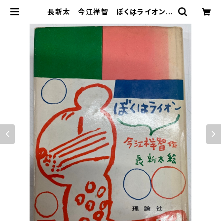
長新太 今江祥智 ぼくはライオン
1962年 初版 理論社 | トムズボッ
クス