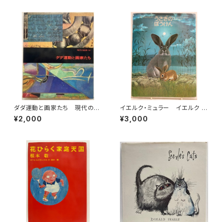
年 初版 1985年 潮出版社
ダダ運動と画家たち 現代の絵
イエルク・ミュラー イエルク ・
画16 1973年 平凡社
シュタイナー うさぎのぼうけ
¥2,000
¥3,000
ん 佐々木元 訳 1978年 初
版 すばる書房