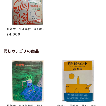
長新太 今江祥智 ぼくはライ
オン 1962年 初版 理論社
¥4,000
同じカテゴリの商品
長新太 今江祥智編 絵本作
北杜夫 長新太 月と10セン