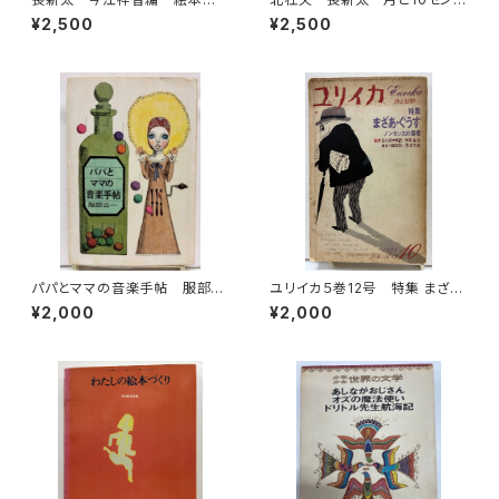
家文庫 1977年 すばる書房
ト 1971年 初版 帯 朝日
¥2,500
¥2,500
文庫
新聞社
パパとママの音楽手帖 服部公
ユリイカ５巻12号 特集 まざ
一 装幀 宇野亜喜良 カット
あ・ぐうす 絵本 谷川俊太郎訳
¥2,000
¥2,000
長新太 1966年 初版 文藝
／和田誠絵 長谷川四郎訳／
春秋
長新太絵 1973年 青土社