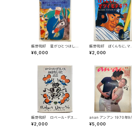
飯野和好 星がひとつほしい
飯野和好 ぼくんちに、マ
との祈り ジャム詩集 田辺
イヒデキ!? あさのま
¥6,000
¥2,000
保 訳 1977年 初版 サ
監修・広岡勲 2009年
ンリオ
版 学研おはなし絵本
飯野和好 ロベール・デスノ
anan アンアン 1970年9/
ス おはなしうた 二宮フサ
No.12 飯野和好 大橋
¥2,000
¥5,000
訳 初版 1976年 晶文社
歩 片山健 横尾忠則 
木康司 平凡出版