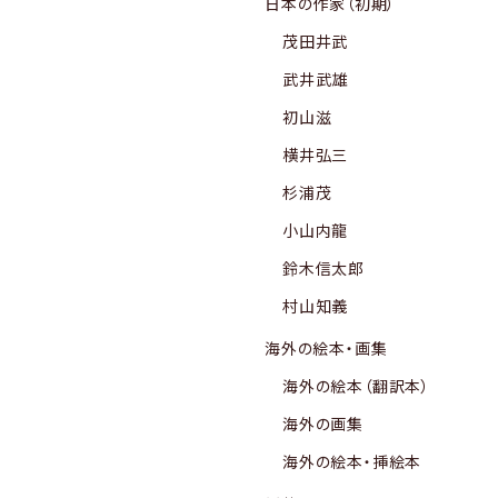
日本の作家（初期）
茂田井武
武井武雄
初山滋
横井弘三
杉浦茂
小山内龍
鈴木信太郎
村山知義
海外の絵本・画集
海外の絵本（翻訳本）
海外の画集
海外の絵本・挿絵本