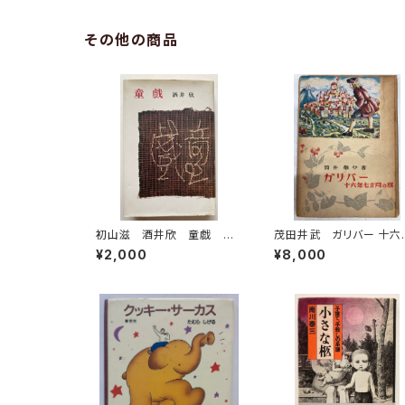
その他の商品
初山滋 酒井欣 童戯 昭
茂田井武 ガリバー 十六
和58年 復刻版 第一書房
七か月の旅 筒井敬介 
¥2,000
¥8,000
刊
雅堂世界少年文学選集 
和23年（1948） 大雅堂