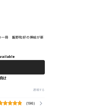
ズの一冊 飯野和好の挿絵が新
vailable
向け
通報する
(196)