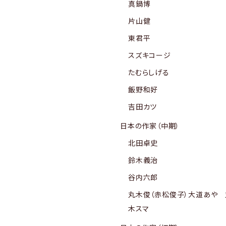
真鍋博
片山健
東君平
スズキコージ
たむらしげる
飯野和好
吉田カツ
日本の作家（中期）
北田卓史
鈴木義治
谷内六郎
丸木俊（赤松俊子）大道あや 
木スマ