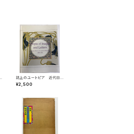
年
誌上のユートピア 近代日
大
本の絵画と美術雑誌1889-1
¥2,500
昭
915 神奈川県立近代美術
館(編) 美術館連絡協議会
刊