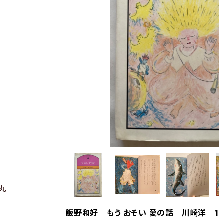
丸
飯野和好 もう おそい 愛の話 川崎洋 1