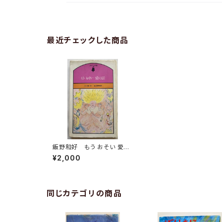
最近チェックした商品
飯野和好 もう おそい 愛の
話 川崎洋 1976年 初
¥2,000
版 エルム
同じカテゴリの商品