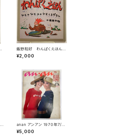
ツ
飯野和好 わんぱくえほん
すみ
1981年 初版 偕成社
¥2,000
 初
5
anan アンアン 1970年7/5
No.8 飯野和好 平凡出
¥5,000
鈴
版