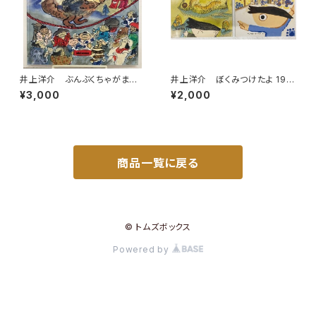
井上洋介 ぶんぶくちゃがま
井上洋介 ぼくみつけたよ 199
筒井敬介 1987年 初版 ミ
9年 あじのひらき 2002年 こ
¥3,000
¥2,000
キハウス
どものとも年少版２冊セット 絵
本のたのしみあり 福音館書店
商品一覧に戻る
© トムズボックス
Powered by