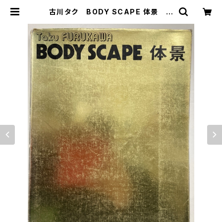
古川タク BODY SCAPE 体景 サ
イン 1973年 TAC'N BOX（私家
版） | トムズボックス