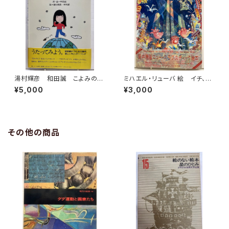
湯村輝彦 和田誠 こよみのこ
ミハエル・リューバ 絵 イチ、ニ
よみ 詞・局 和田誠 1977
のサン！ 筒井康隆 作 1986
¥5,000
¥3,000
年 初版 帯 すばる書房
年 初版 帯 河出書房新社
その他の商品