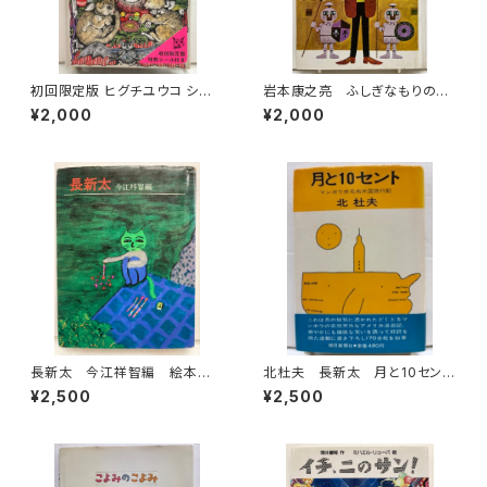
初回限定版 ヒグチユウコ シー
岩本康之亮 ふしぎなもりのも
ル・ボックス サイン入り 201
のがたり 前川康男 創作どう
¥2,000
¥2,000
8年 初版 グラフィック社
わ絵本８ 1966年 函なし
初版 あかね書房
長新太 今江祥智編 絵本作
北杜夫 長新太 月と10セン
家文庫 1977年 すばる書房
ト 1971年 初版 帯 朝日
¥2,500
¥2,500
文庫
新聞社