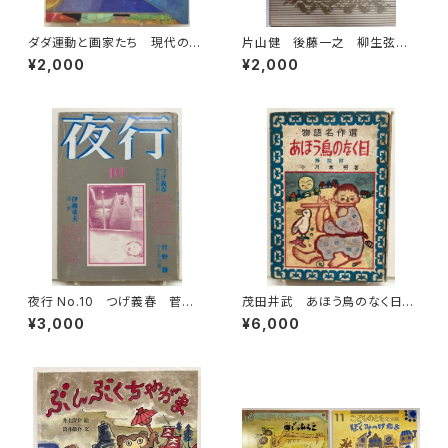
ダダ運動と画家たち 現代の絵
片山健 後藤一之 柳生弦一
画16 1973年 平凡社
郎 少年少女世界文学全集15
¥2,000
¥2,000
絵のない絵本 星のひとみ
1969年初版の1976年34刷
函 学習研究社
夜行 No.10 つげ義春 菅野
茂田井武 あほう鳥のなく日
修 伊藤重夫 湊谷夢吉 梶
小川未明 物語名作選 昭和2
¥3,000
¥6,000
井純 1981年 高野慎三 北
6年（1951） 初版 カバーな
冬書房
し 泰光堂