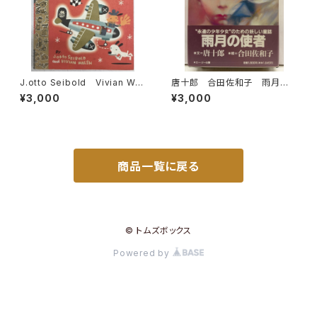
J.otto Seibold Vivian Wal
唐十郎 合田佐和子 雨月の
sh Mr. Lunch Takes a Pla
使者 1996年 初版 帯 エ
¥3,000
¥3,000
ne Ride 1993年 初版 VI
ージー出版
KING
商品一覧に戻る
© トムズボックス
Powered by