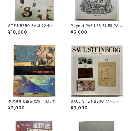
STEINBERG SAUL（スタイン
Peynet PAR LES RUES PAR
バーグ） Derrière le Miroir
LES RÊVES（ペイネ） 1963
¥18,000
¥5,000
n.157 1966年 Maeght Edi
年 HACHETTE
eur
ダダ運動と画家たち 現代の絵
SAUL STEINBERG（ソール・ス
画16 1973年 平凡社
タインバーグ） Text by Haro
¥2,000
¥6,000
ld Rosenberg 1978年 AL
FRED A. KNOPF