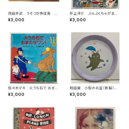
茂田井武 うそつき侍従長 上
井上洋介 ぶんぶくちゃがま
下巻 市川三郎 昭和29年
筒井敬介 1987年 初版 ミ
¥3,000
¥3,000
桃園書房刊
キハウス
佐々木マキ 火うち石で おまた
和田誠 小型のお盆（鉄製）直
せワン！ 武井直紀 訳 1988
径20センチ 昭和40年代？
¥3,000
¥3,000
年 初版 ミキハウス