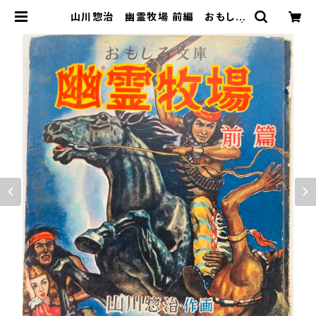
山川惣治 幽霊牧場 前編 おもしろ
文庫 昭和28年（1953） 集英社 |
トムズボックス