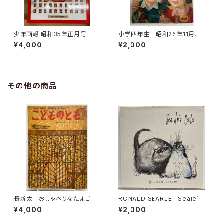
少年画報 昭和35年正月号―ス
小学四年生 昭和26年11月
ペシャルBOX 平成22年
号 小学館
¥4,000
¥2,000
函 少年画報社
その他の商品
長新太 おしゃべりなたまごや
RONALD SEARLE Seale’s
き 寺村輝夫 こどものとも「母
Cats 1967年初版の1973年
¥4,000
¥2,000
の友」絵本35 1959年 福音
４刷 DENNIS DOBSON