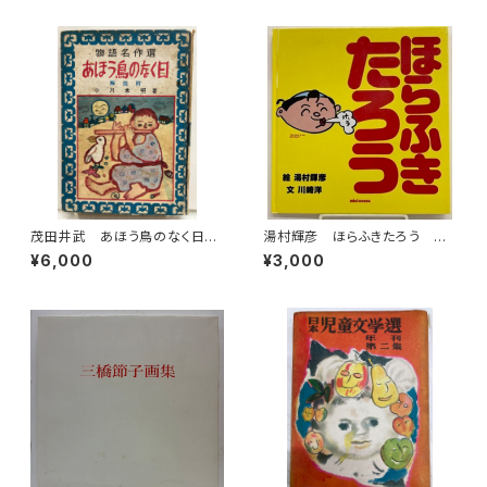
館書店
茂田井武 あほう鳥のなく日
湯村輝彦 ほらふきたろう 川
小川未明 物語名作選 昭和2
崎洋 1989年 初版 ミキハ
¥6,000
¥3,000
6年（1951） 初版 カバーな
ウス
し 泰光堂