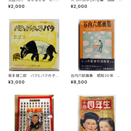
星野芳郎 幼児の疑問に答える
004年 朝日新聞社
¥2,000
¥2,000
新しい絵本 1972年 実業之
日本社
坂本健二郎 バクとバクの子パ
谷内六郎画集 昭和30年 文
タ 由良たまき のばらチャン
藝春秋新社
¥3,000
¥8,500
文庫16 文庫通信あり 1960
年代半ば 日本勧業銀行