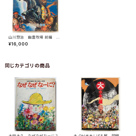
山川惣治 幽霊牧場 前編 お
もしろ文庫 昭和28年（1953）
¥16,000
集英社
同じカテゴリの商品
太田大八 なぜなぜなーに？
大 Oh!水木しげる展 図録 2