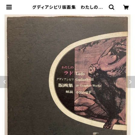
グディアシビリ版画集 わたしのラ
ド 解説 小宮山量平 限定1500
部 1972年 理論社 | トムズボック
ス