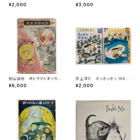
ス 1992年 初版 架空社
せワン！ 武井直紀 訳 1988
¥2,000
¥3,000
年 初版 ミキハウス
初山滋他 オヒサマトオツキサ
井上洋介 ボッボッボッ 1996
マ 幼児標準繪本７ 昭和15年
年 ふしぎなみせ 2000年（年
¥6,000
¥2,000
初版の16年47刷（1941） 編輯
中向） こどものとも 絵本の
者 武井武雄 鈴木仁成堂
たのしみアリ 福音館書店