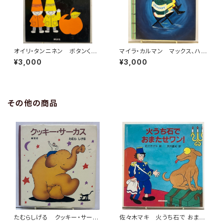
オイリ・タンニネン ボタンくん
マイラ・カルマン マックス、ハリ
とスナップくん 渡部翠 訳 世
ウッドでの大仕事 訳 片岡みい
¥3,000
¥3,000
界の絵本 1971年初版の1978
子 1994年 初版 NTT出版
年８刷 講談社
その他の商品
たむらしげる クッキー・サーカ
佐々木マキ 火うち石で おまた