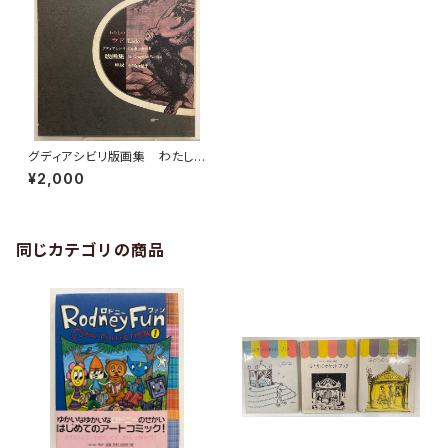
グディアシビリ版画集 わたし
のラド 解説 小宮山量平 限
¥2,000
定1500部 1972年 理論社
同じカテゴリの商品