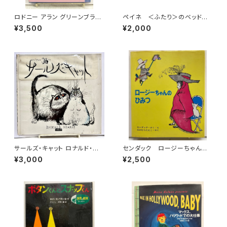
ロドニー アラン グリーンブラッ
ペイネ ＜ふたり＞のベッドサ
ド Rodney Fun ５冊セット
イドブック ＜ふたり＞のポケッ
¥3,500
¥2,000
2000年 リトルモア刊
ト・ブック ＜ふたり＞のウィー
クエンド３冊 串田孫一解説 1
962年重版 みすず書房
サールズ・キャット ロナルド・サ
センダック ロージーちゃんの
ールの猫たち ビニールカバー
ひみつ（元版） なかむらたえこ
¥3,000
¥2,500
付き 1978年 初版 企画・制
訳 1969年初版の1977年４
作 CBSソニー 発行 エイプリ
刷 偕成社
ル・ミュージック