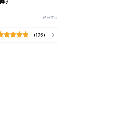
向け
通報する
(196)