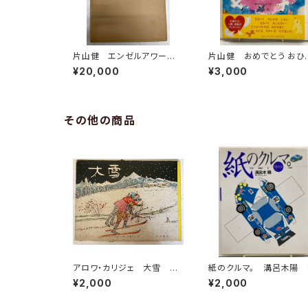
片山健 エンゼルアワー
片山健 おめでとう おひ
サイン入り 限定千部のうち
ま 中川ひろたか カット
¥20,000
¥3,000
80番 昭和46年 幻燈社
り 片山健のサイン 2011
年 初版 帯 小学館
その他の商品
アロワ・カリジェ 大雪 生
紙のクルマ。 溝呂木陽 
野幸吉・訳 函 1965年
94年初版の1996年重
¥2,000
¥2,000
岩波書店刊
二玄社