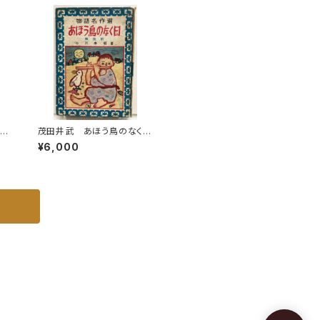
潮出版社
トの
茂田井武 あほう鳥のなく
ダー
日 小川未明 物語名作
¥6,000
9
選 昭和26年（1951） 初
ル館
版 カバーなし 泰光堂