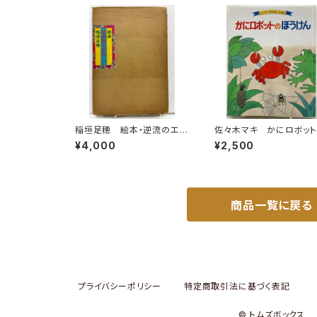
稲垣足穂 絵本・逆流のエロ
佐々木マキ かにロボッ
ス 1970年 函 現代ブッ
ぼうけん 森田文 キン
¥4,000
¥2,500
ク社
おはなしえほん17集12 1
83年（昭58） フレーベ
商品一覧に戻る
プライバシーポリシー
特定商取引法に基づく表記
© トムズボックス