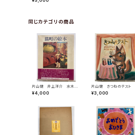
¥5,000
同じカテゴリの商品
片山健 井上洋介 水木し
片山健 きつねのテスト
げる 花輪和一 長新太
沢正 1980年初版の198
¥4,000
¥3,000
赤瀬川原平など 猫町の絵
年３刷 小峰書店
本 堀切直人編 萩原朔太
郎・種村季弘・日影丈吉他
昭和54年 初版 北宋社