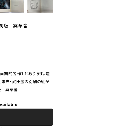
 初版 冥草舎
画期的労作１とあります。造
泉博夫・武田滋の別刷の絵が
版 冥草舎
vailable