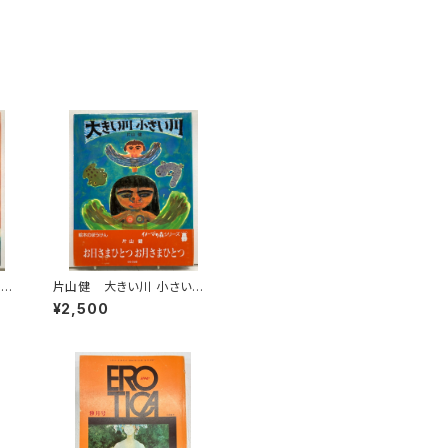
 小
片山健 大きい川 小さい
7
川 1991年 イメージの
¥2,500
森 ほるぷ出版刊