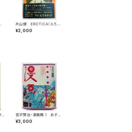
さ
片山健 EROTICA（えろち
入
か）１巻３号 1969年 三崎
¥2,000
書房
19
宮沢賢治・漫画館 1 あすな
刷
ひろし 水木しげる 永島慎二
¥3,000
スズキコージ たむらしげる
1985年 初版 1985年