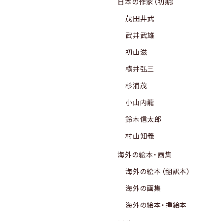
日本の作家（初期）
茂田井武
武井武雄
初山滋
横井弘三
杉浦茂
小山内龍
鈴木信太郎
村山知義
海外の絵本・画集
海外の絵本（翻訳本）
海外の画集
海外の絵本・挿絵本