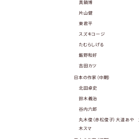
真鍋博
片山健
東君平
スズキコージ
たむらしげる
飯野和好
吉田カツ
日本の作家（中期）
北田卓史
鈴木義治
谷内六郎
丸木俊（赤松俊子）大道あや 
木スマ