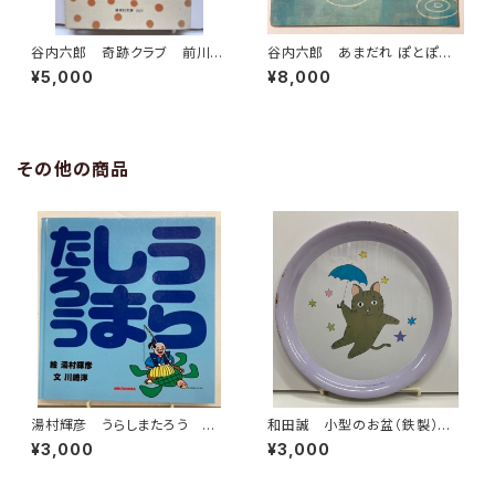
谷内六郎 奇跡クラブ 前川康
谷内六郎 あまだれ ぽとぽと
男 偕成社文庫 1976年初版
（綴込みの「おかあさまへ」あり）
¥5,000
¥8,000
の79年４刷 偕成社
こどものせかい23巻１号 19
70年（昭45） 至光社刊
その他の商品
湯村輝彦 うらしまたろう 川
和田誠 小型のお盆（鉄製）直
崎洋 1989年 初版 ミキハ
径20センチ 昭和40年代？
¥3,000
¥3,000
ウス