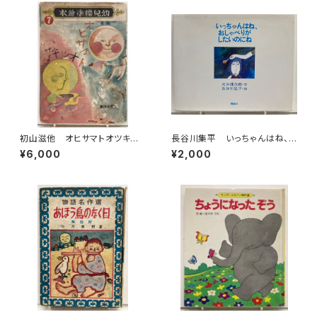
初山滋他 オヒサマトオツキサ
長谷川集平 いっちゃんはね、
マ 幼児標準繪本７ 昭和15年
おしゃべりがしたいのにね 灰
¥6,000
¥2,000
初版の16年47刷（1941） 編輯
谷健次郎 1978年初版の1981
者 武井武雄 鈴木仁成堂
年11刷 理論社