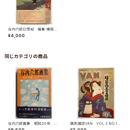
谷内六郎幻想紀 編集 横尾忠
則 1981年 初版 帯 駸々
¥4,000
堂出版
同じカテゴリの商品
谷内六郎画集 昭和30年 文
諷刺雑誌VAN VOL.2 NO.15
藝春秋新社
1947年（1922） イヴニン
¥8,500
¥3,000