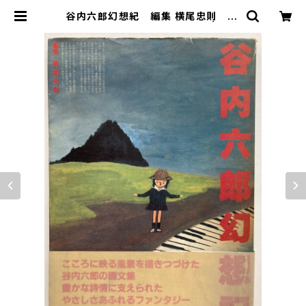
谷内六郎幻想紀 編集 横尾忠則 19
81年 初版 帯 駸々堂出版 | トム
ズボックス