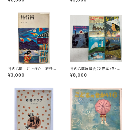
グ・スアー社
谷内六郎 井上洋介 旅行
谷内六郎展覧会（文庫本）冬・新
術 山本偦 1963年（昭38）
年 春 夏 秋 夢の５冊 19
¥3,000
¥8,000
読売新聞社
82年 春のみ２刷ほかは初
版 新潮社