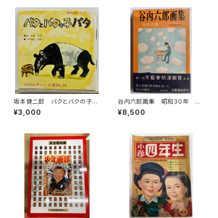
坂本健二郎 バクとバクの子パ
谷内六郎画集 昭和30年 文
タ 由良たまき のばらチャン
藝春秋新社
¥3,000
¥8,500
文庫16 文庫通信あり 1960
年代半ば 日本勧業銀行