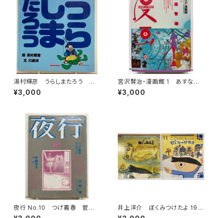
湯村輝彦 うらしまたろう 川
宮沢賢治・漫画館 1 あすなひ
崎洋 1989年 初版 ミキハ
ろし 水木しげる 永島慎二 スズ
¥3,000
¥3,000
ウス
キコージ たむらしげる 1985
年 初版 1985年 潮出版社
夜行 No.10 つげ義春 菅野
井上洋介 ぼくみつけたよ 199
修 伊藤重夫 湊谷夢吉 梶
9年 あじのひらき 2002年 こ