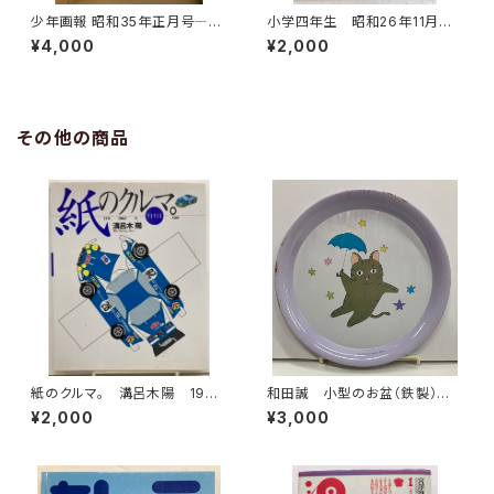
少年画報 昭和35年正月号―ス
小学四年生 昭和26年11月
ペシャルBOX 平成22年
号 小学館
¥4,000
¥2,000
函 少年画報社
その他の商品
紙のクルマ。 溝呂木陽 1994
和田誠 小型のお盆（鉄製）直
年初版の1996年重刷 二玄社
径20センチ 昭和40年代？
¥2,000
¥3,000