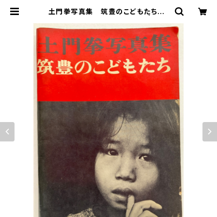
土門拳写真集 筑豊のこどもたち 1
960年 ３刷 パトリア書店 | トム
ズボックス