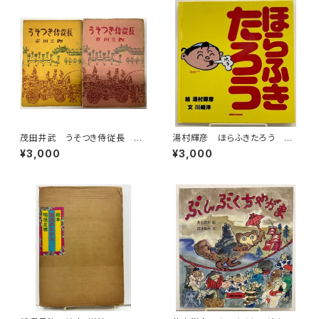
茂田井武 うそつき侍従長 上
湯村輝彦 ほらふきたろう 川
下巻 市川三郎 昭和29年
崎洋 1989年 初版 ミキハ
¥3,000
¥3,000
桃園書房刊
ウス