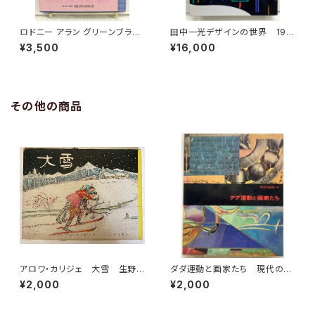
ロドニー アラン グリーンブラッ
田中一光デザインの世界 198
ド Rodney Fun ５冊セット
7年 函 初版 講談社
¥3,500
¥16,000
2000年 リトルモア刊
その他の商品
アロワ・カリジェ 大雪 生野
ダダ運動と画家たち 現代の絵
幸吉・訳 函 1965年 岩波
画16 1973年 平凡社
¥2,000
¥2,000
書店刊