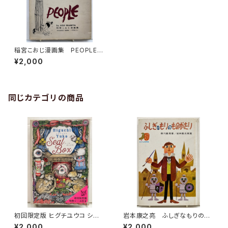
稲宮こおじ漫画集 PEOPLE
限定200 私家版
¥2,000
同じカテゴリの商品
初回限定版 ヒグチユウコ シー
岩本康之亮 ふしぎなもりのも
ル・ボックス サイン入り 201
のがたり 前川康男 創作どう
¥2,000
¥2,000