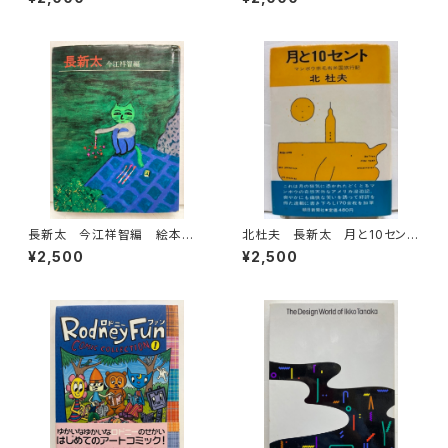
8年 初版 グラフィック社
わ絵本８ 1966年 函なし
初版 あかね書房
長新太 今江祥智編 絵本作
北杜夫 長新太 月と10セン
家文庫 1977年 すばる書房
ト 1971年 初版 帯 朝日
¥2,500
¥2,500
文庫
新聞社