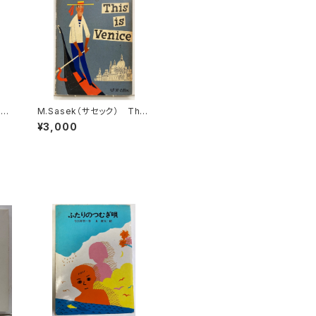
is
M.Sasek（サセック） This
年
is Venice 1961年 W.H.
¥3,000
ALLEN