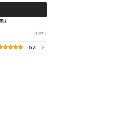
向け
通報する
(196)