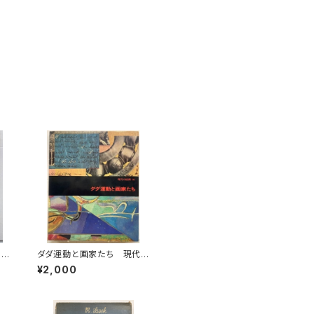
 P
ダダ運動と画家たち 現代
 1
の絵画16 1973年 平凡
¥2,000
社