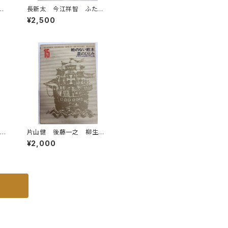
の
長新太 今江祥智 ふたり
識
のつむぎ唄 1976年 初
¥2,500
版 理論社刊
トの
片山健 後藤一之 柳生弦
ダー
一郎 少年少女世界文学全
¥2,000
9
集15 絵のない絵本 星の
ル館
ひとみ 1969年初版の197
6年34刷 函 学習研究社