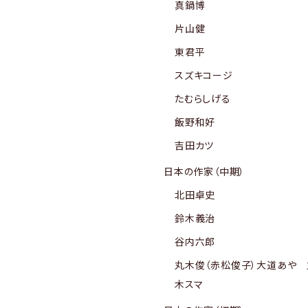
真鍋博
片山健
東君平
スズキコージ
たむらしげる
飯野和好
吉田カツ
日本の作家（中期）
北田卓史
鈴木義治
谷内六郎
丸木俊（赤松俊子）大道あや 
木スマ