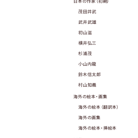
日本の作家（初期）
茂田井武
武井武雄
初山滋
横井弘三
杉浦茂
小山内龍
鈴木信太郎
村山知義
海外の絵本・画集
海外の絵本（翻訳本）
海外の画集
海外の絵本・挿絵本