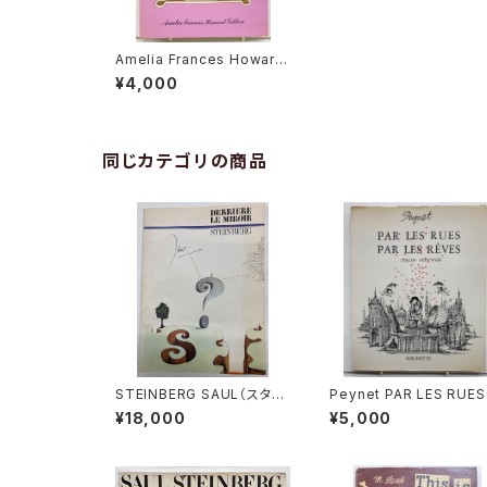
Amelia Frances Howard
Gibbon An Illustraled C
¥4,000
omic Aphabet 1967
年 Oxford University Pr
ess
同じカテゴリの商品
STEINBERG SAUL（スタイ
Peynet PAR LES RUES
ンバーグ） Derrière le Mi
AR LES RÊVES（ペイネ）
¥18,000
¥5,000
roir n.157 1966年 Mae
963年 HACHETTE
ght Edieur