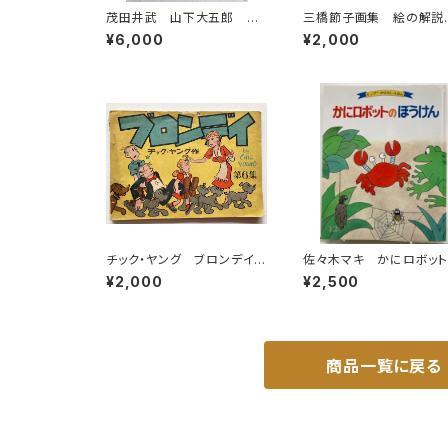
茂田井武 山下大五郎 脇
三橋節子画集 絵の解説
田和 日本児童文学選 年
鈴木靖将による手書きの
¥6,000
¥2,000
刊第二集 児童文学者協会
語 1992年 どくだみ会
編 昭和25年（1950） 初
版 函 元ビニ 櫻井書店
チック・ヤング ブロンデイ
佐々木マキ かにロボッ
第６集 昭和24年 朝日新
ぼうけん 森田文 キン
¥2,000
¥2,500
聞社刊
おはなしえほん17集12 1
83年（昭58） フレーベ
商品一覧に戻る