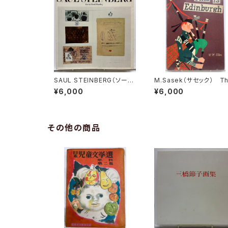
SAUL STEINBERG（ソー
M.Sasek（サセック） Th
ル・スタインバーグ） Text
is Edinburgh 1961
¥6,000
¥6,000
by Harold Rosenberg 1
初版 W.H.ALLEN
978年 ALFRED A. KNOP
F
その他の商品