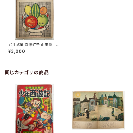
武井武雄 深澤紅子 山田澄 新
日本小學唱歌 編輯 小松耕輔
¥3,000
成田為三 昭和６年（1931）
東京宝文館
同じカテゴリの商品