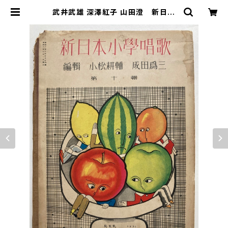
武井武雄 深澤紅子 山田澄 新日本
小學唱歌 編輯 小松耕輔 成田為
三 昭和６年（1931） 東京宝文館 |
トムズボックス