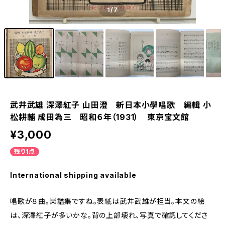
1
/7
武井武雄 深澤紅子 山田澄 新日本小學唱歌 編輯 小
松耕輔 成田為三 昭和６年（1931） 東京宝文館
¥3,000
残り1点
International shipping available
唱歌が８曲。楽譜集ですね。表紙は武井武雄が担当。本文の絵
は、深澤紅子が多いかな。背の上部壊れ、写真で確認してくださ