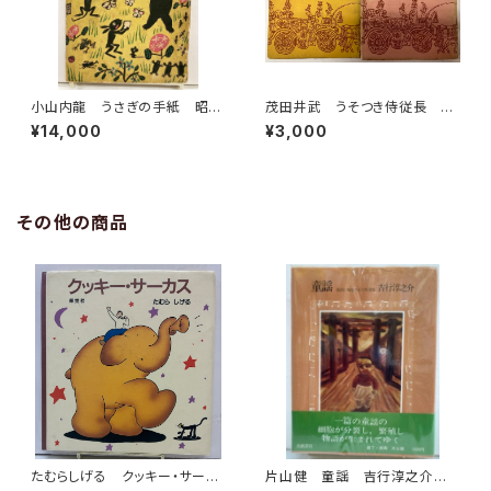
小山内龍 うさぎの手紙 昭和
茂田井武 うそつき侍従長 上
18年 初版 東栄社
下巻 市川三郎 昭和29年
¥14,000
¥3,000
桃園書房刊
その他の商品
たむらしげる クッキー・サーカ
片山健 童謡 吉行淳之介