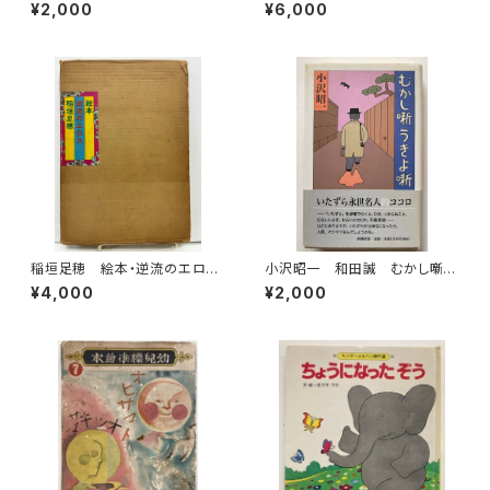
ス 1992年 初版 架空社
昭和55年 初版 ビニールカバ
¥2,000
¥6,000
ー 出帆新社
稲垣足穂 絵本・逆流のエロ
小沢昭一 和田誠 むかし噺う
ス 1970年 函 現代ブック
きよ噺 1998年 新潮社刊
¥4,000
¥2,000
社