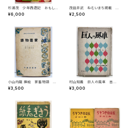
杉浦茂 少年西遊記 おもしろ
茂田井武 ねむいまち掲載 キ
ブック三月号付録 1956年
ンダーブック 昭29（1954年）
¥6,000
¥2,500
集英社
フレーベル館
小山内龍 挿絵 家畜物語 フ
村山知義 巨人の風車 吉田
ァーブル 永井直二 訳 昭和1
とし 少年少女長篇小説 196
¥3,500
¥3,000
6年（1941） 偕成社
2年初版の1967年４刷 理論社