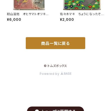
初山滋他 オヒサマトオツキサ
佐々木マキ ちょうになったぞ
マ 幼児標準繪本７ 昭和15年
う キンダーメルヘン傑作選11
¥6,000
¥2,000
初版の16年47刷（1941） 編輯
1981年（昭56） フレーベル
者 武井武雄 鈴木仁成堂
館
商品一覧に戻る
© トムズボックス
Powered by