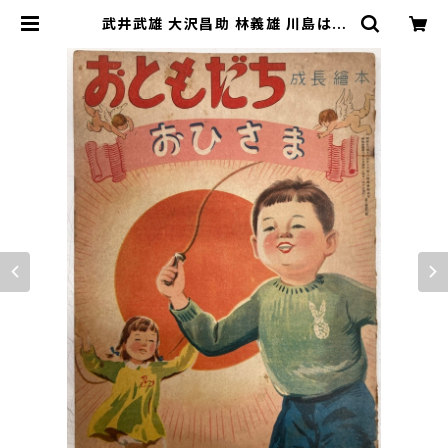
武井武雄 大沢昌助 林義雄 川島はる
よなど おひさま おともだち成長絵
本３巻３号 昭和24年 企画社 | ト
ムズボックス