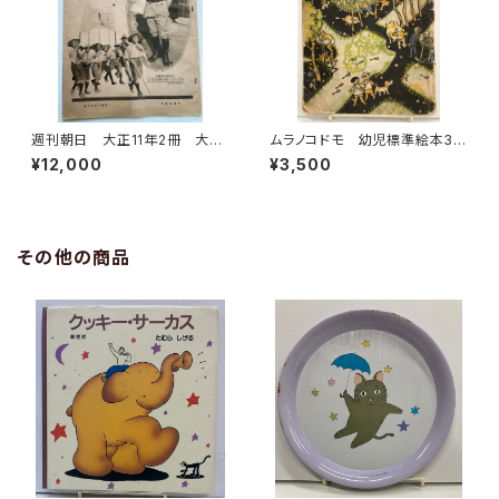
週刊朝日 大正11年2冊 大正
ムラノコドモ 幼児標準絵本3
13年5冊 計7冊 武井武雄 竹
熊谷元一 川上四郎 深澤省
¥12,000
¥3,500
久夢二など 朝日新聞社
三 文 武井武雄 昭和14年（1
939） 鈴木仁成堂
その他の商品