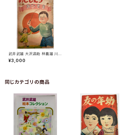
武井武雄 大沢昌助 林義雄 川島
はるよなど おひさま おとも
¥3,000
だち成長絵本３巻３号 昭和24
年 企画社
同じカテゴリの商品