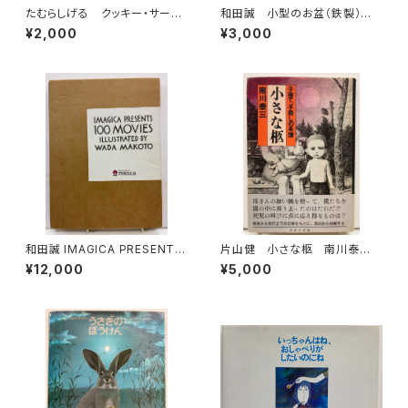
たむらしげる クッキー・サーカ
和田誠 小型のお盆（鉄製）直
ス 1992年 初版 架空社
径20センチ 昭和40年代？
¥2,000
¥3,000
和田誠 IMAGICA PRESENTS
片山健 小さな柩 南川泰
100MOVIES ILLASTRATED
三 帯 ブロンズ社
¥12,000
¥5,000
BY WADA MAKOTO 非売品