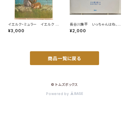
イエルク・ミュラー イエルク ・
長谷川集平 いっちゃんはね、
シュタイナー うさぎのぼうけ
おしゃべりがしたいのにね 灰
¥3,000
¥2,000
ん 佐々木元 訳 1978年 初
谷健次郎 1978年初版の1981
版 すばる書房
年11刷 理論社
商品一覧に戻る
© トムズボックス
Powered by