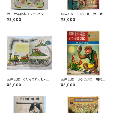
武井武雄絵本コレクション ５
幼年の友 18巻３号 武井武
冊セット 箱入り 2014年 フ
雄、山口将吉郎、松山文雄な
¥3,000
¥3,000
レーベル館
ど 大正15年 実業之日本社
武井武雄 くだものれっしゃ
武井武雄 さるとかに 川崎大
西原康 チャイルドブック24巻1
治 講談社の絵本 昭和41
¥3,000
¥3,000
1号 チャイルド本社
年 講談社