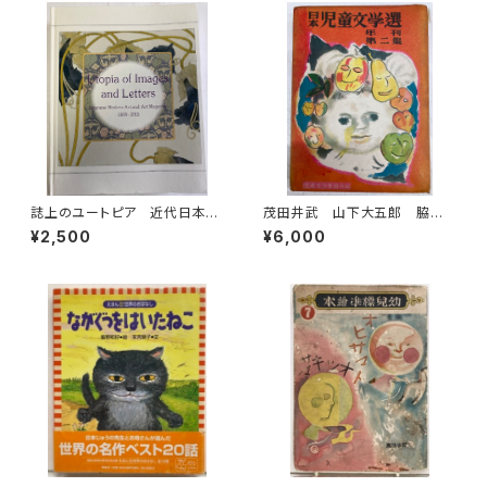
誌上のユートピア 近代日本の
茂田井武 山下大五郎 脇田
絵画と美術雑誌1889-1915
和 日本児童文学選 年刊第
¥2,500
¥6,000
神奈川県立近代美術館(編) 美
二集 児童文学者協会 編 昭
術館連絡協議会刊
和25年（1950） 初版 函 元
ビニ 櫻井書店