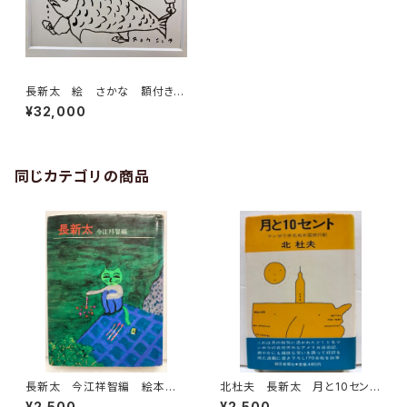
長新太 絵 さかな 額付き
額の大きさはインチ 1993年
¥32,000
同じカテゴリの商品
長新太 今江祥智編 絵本作
北杜夫 長新太 月と10セン
家文庫 1977年 すばる書房
ト 1971年 初版 帯 朝日
¥2,500
¥2,500