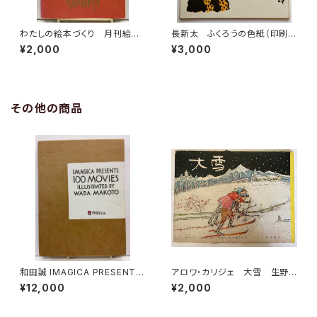
わたしの絵本づくり 月刊絵本
長新太 ふくろうの色紙（印刷
別冊 1979年 すばる書房
物）
¥2,000
¥3,000
その他の商品
和田誠 IMAGICA PRESENTS
アロワ・カリジェ 大雪 生野
100MOVIES ILLASTRATED
幸吉・訳 函 1965年 岩波
¥12,000
¥2,000
BY WADA MAKOTO 非売品
書店刊