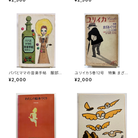
文庫
新聞社
パパとママの音楽手帖 服部公
ユリイカ５巻12号 特集 まざ
一 装幀 宇野亜喜良 カット
あ・ぐうす 絵本 谷川俊太郎訳
¥2,000
¥2,000
長新太 1966年 初版 文藝
／和田誠絵 長谷川四郎訳／
春秋
長新太絵 1973年 青土社