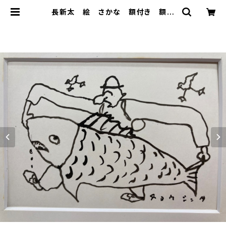
長新太 絵 さかな 額付き 額の
大きさはインチ 1993年 | トムズボ
ックス