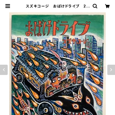
スズキコージ おばけドライブ 20
03年 初版 ビリケン出版 | トムズ
ボックス