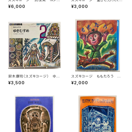
セブリ島の魔法使い 1981年重
んのふしぎ2010年４月号）エネ
¥6,000
¥3,000
版 旺文社刊
ルギー（2011年６月号）池内了
２冊 福音館書店
鈴木康司（スズキコージ） ゆき
スズキコージ ももたろう 水
むすめ 岸田衿子 おはなしの
谷章三 2003年 初版 にっ
¥3,500
¥2,000
本 こどものための3冊の本 No.
けん教育出版
19 1973年 初版 世界文化
社