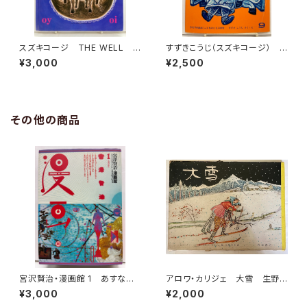
スズキコージ THE WELL 1
すずきこうじ（スズキコージ）
977年初版の1977年の２刷
はずかしがりやのおつきさん
¥3,000
¥2,500
エンサイクロペディア・ブリタニ
こどものとも258号 絵本のた
カ
のしみ 1977年 福音館書店
その他の商品
宮沢賢治・漫画館 1 あすなひ
アロワ・カリジェ 大雪 生野
ろし 水木しげる 永島慎二 スズ
幸吉・訳 函 1965年 岩波
¥3,000
¥2,000
キコージ たむらしげる 1985
書店刊