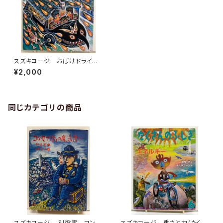
スズキコージ おばけドライ
ブ 2003年 初版 ビリケン
¥2,000
出版
同じカテゴリの商品
スズキコージ 別役実 コン・
スズキコージ 重さと力（たくさ