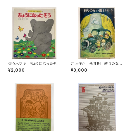
年 初版 1985年 潮出版社
佐々木マキ ちょうになったぞ
井上洋介 永井明 終りのない
う キンダーメルヘン傑作選11
道 1969年 初版 函 理論
¥2,000
¥3,000
1981年（昭56） フレーベル
社
館