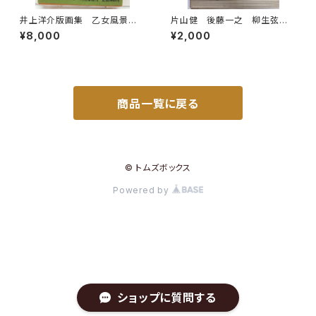
井上洋介版画集 乙女風景
片山健 後藤一之 柳生弦一
オリジナル版画１点付 1978
郎 少年少女世界文学全集15
¥8,000
¥2,000
年 初版 函 村松書館
絵のない絵本 星のひとみ
1969年初版の1976年34刷
函 学習研究社
商品一覧に戻る
© トムズボックス
Powered by
ショップに質問する