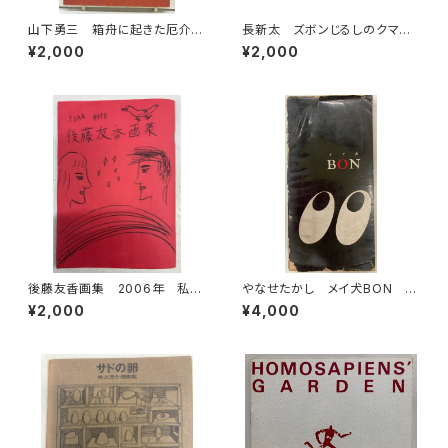
山下勇三 箱舟に起きた厄介な
長新太 ズボンじるしのクマ
事柄 サイン 2003年 HB
今江祥智
¥2,000
¥2,000
Gallery
後藤友香画集 2006年 私家
やなせたかし メイ犬BON 昭
版
和34年 私家版
¥2,000
¥4,000