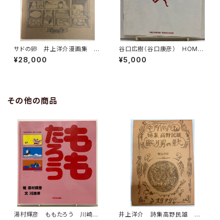
サドの卵 井上洋介漫画集 19
谷口広樹（谷口康彦） HOMO
63年 私家版
SAPIENS' GARDEN 1986
¥28,000
¥5,000
年 セリグラフ本 限定500
STUDIO JOUJOU
その他の商品
湯村輝彦 ももたろう 川崎
井上洋介 詩集高野民雄 眠り