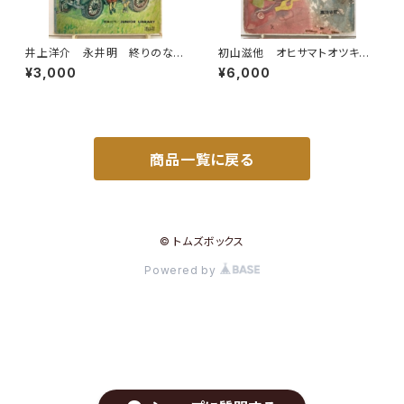
井上洋介 永井明 終りのない
初山滋他 オヒサマトオツキサ
道 1969年 初版 函 理論
マ 幼児標準繪本７ 昭和15年
¥3,000
¥6,000
社
初版の16年47刷（1941） 編輯
者 武井武雄 鈴木仁成堂
商品一覧に戻る
© トムズボックス
Powered by