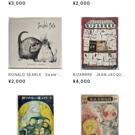
洋 1987年 初版 ミキハウ
男の歌 1979年 駒込書房
¥3,000
¥2,000
ス
RONALD SEARLE Seale’s
BIZARRRE JEAN.JACQUE
Cats 1967年初版の1973年
S PAUVERT編 1964年 BI
¥2,000
¥4,000
４刷 DENNIS DOBSON
ZARRE36-37