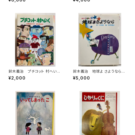
え 1974年初版の1988年重
くに
版 カバー 旺文社
鈴木義治 プチコット 村へい
鈴木義治 地球よ さようなら
く 安藤美紀夫 1989年新装
久保喬 創作SFえほん 1969
¥2,000
¥5,000
１刷 新日本出版社刊
年 初版 盛光社刊