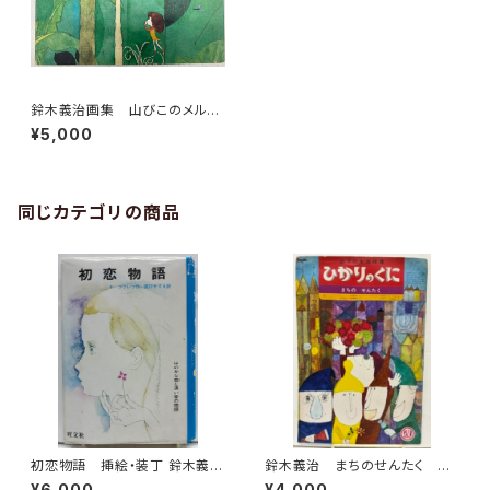
鈴木義治画集 山びこのメルヘ
ン 1977年 初版 岩崎書店
¥5,000
同じカテゴリの商品
初恋物語 挿絵・装丁 鈴木義
鈴木義治 まちのせんたく 中
治 ヤーコブレフ 訳 宮川やす
村美佐子 1968年 ひかりの
¥6,000
¥4,000