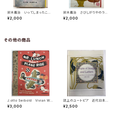
鈴木義治 いってしまったこ
鈴木義治 さびしがりやのライ
今江祥智 カバーなし 1969
オン 飯島敏子 1967年 ひ
¥2,000
¥2,000
年 初版 実業之日本社
かりのくに
その他の商品
J.otto Seibold Vivian Wal
誌上のユートピア 近代日本の
sh Mr. Lunch Takes a Pla
絵画と美術雑誌1889-1915
¥3,000
¥2,500
ne Ride 1993年 初版 VI
神奈川県立近代美術館(編) 美
KING
術館連絡協議会刊