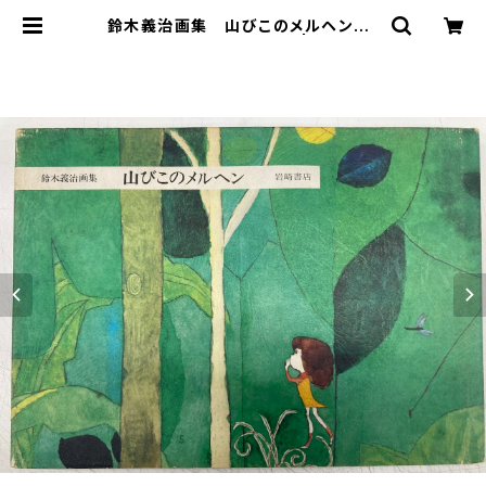
鈴木義治画集 山びこのメルヘン 1
977年 初版 岩崎書店 | トムズボ
ックス