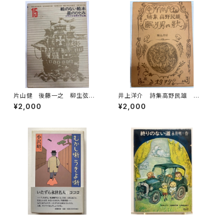
片山健 後藤一之 柳生弦一
井上洋介 詩集高野民雄 眠り
郎 少年少女世界文学全集15
男の歌 1979年 駒込書房
¥2,000
¥2,000
絵のない絵本 星のひとみ
1969年初版の1976年34刷
函 学習研究社