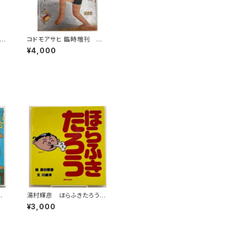
 松
コドモアサヒ 臨時増刊 夏
日本
休ミ學習號 初山滋 本田
¥4,000
 三
庄太郎 井元水明 鈴木信
太郎など 昭和８年 朝日
新聞社
お
湯村輝彦 ほらふきたろう
 訳
川崎洋 1989年 初版 ミ
¥3,000
ス
キハウス