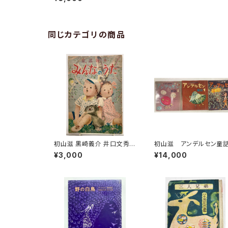
１ 昭和22年（1947） 社会
教育連合会
同じカテゴリの商品
初山滋 黒崎義介 井口文秀
初山滋 アンデルセン童
童謡絵本 みんなのうた 昭
３冊 佐藤春夫 昭和29
¥3,000
¥14,000
和24年（1949） むさし書房
30年 トッパンの絵物語