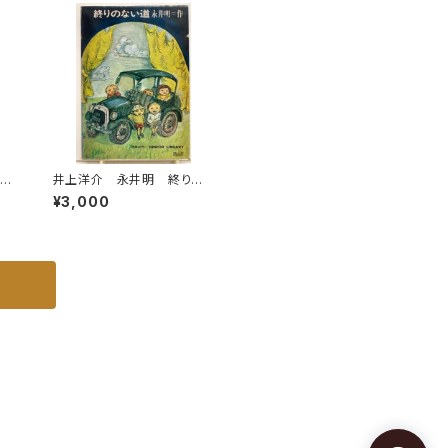
トの
井上洋介 永井明 終りの
ダー
ない道 1969年 初版
¥3,000
9
函 理論社
ル館