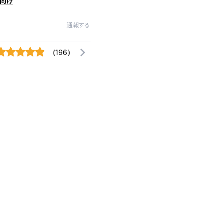
向け
通報する
(196)