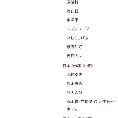
真鍋博
片山健
東君平
スズキコージ
たむらしげる
飯野和好
吉田カツ
日本の作家（中期）
北田卓史
鈴木義治
谷内六郎
丸木俊（赤松俊子）大道あや 
木スマ