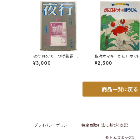
夜行 No.10 つげ義春 菅
佐々木マキ かにロボッ
野修 伊藤重夫 湊谷夢
ぼうけん 森田文 キン
¥3,000
¥2,500
吉 梶井純 1981年 高野
おはなしえほん17集12 1
慎三 北冬書房
83年（昭58） フレーベ
商品一覧に戻る
プライバシーポリシー
特定商取引法に基づく表記
© トムズボックス