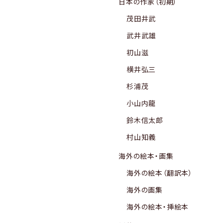
日本の作家（初期）
茂田井武
武井武雄
初山滋
横井弘三
杉浦茂
小山内龍
鈴木信太郎
村山知義
海外の絵本・画集
海外の絵本（翻訳本）
海外の画集
海外の絵本・挿絵本