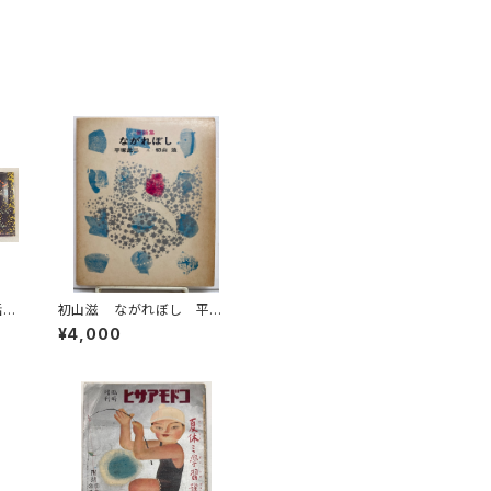
話全
初山滋 ながれぼし 平塚
〜
武二 1965年 初版 実業
¥4,000
之日本社