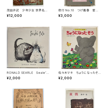
茂田井武 少年少女 世界名画
夜行 No.10 つげ義春 菅野
の教室 山田邦祐 昭和26年
修 伊藤重夫 湊谷夢吉 梶
¥12,000
¥3,000
（1951） 初版 研究社
井純 1981年 高野慎三 北
冬書房
RONALD SEARLE Seale’s
佐々木マキ ちょうになったぞ
Cats 1967年初版の1973年
う キンダーメルヘン傑作選11
¥2,000
¥2,000
４刷 DENNIS DOBSON
1981年（昭56） フレーベル
館