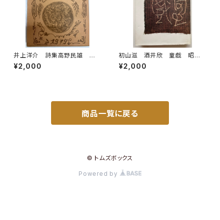
井上洋介 詩集高野民雄 眠り
初山滋 酒井欣 童戯 昭和5
男の歌 1979年 駒込書房
8年 復刻版 第一書房刊
¥2,000
¥2,000
商品一覧に戻る
© トムズボックス
Powered by