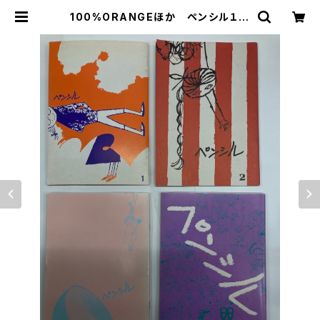
100%ORANGEほか ペンシル１号
から４号 装丁・デザイン 鈴木いづ
み 2000〜2001年 碑文谷ブック
ス | トムズボックス