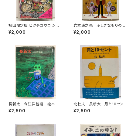
初回限定版 ヒグチユウコ シー
岩本康之亮 ふしぎなもりのも
ル・ボックス サイン入り 201
のがたり 前川康男 創作どう
¥2,000
¥2,000
8年 初版 グラフィック社
わ絵本８ 1966年 函なし
初版 あかね書房
長新太 今江祥智編 絵本作
北杜夫 長新太 月と10セン
家文庫 1977年 すばる書房
ト 1971年 初版 帯 朝日
¥2,500
¥2,500
文庫
新聞社