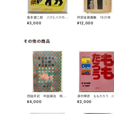
坂本健二郎 バクとバクの
阿部金剛画集 1931年
子パタ 由良たまき のばら
一書房
¥3,000
¥12,000
チャン文庫16 文庫通信あ
り 1960年代半ば 日本勧
業銀行
その他の商品
茂田井武 坪田譲治 桃の
湯村輝彦 ももたろう 
實 昭和22年（1947） 東
洋 1987年 初版 ミ
¥4,000
¥3,000
西社
ウス