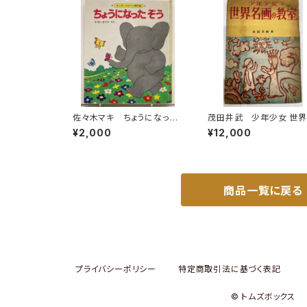
佐々木マキ ちょうになった
茂田井武 少年少女 世
ぞう キンダーメルヘン傑作
画の教室 山田邦祐 昭
¥2,000
¥12,000
選11 1981年（昭56） フレ
26年（1951） 初版 研
ーベル館
商品一覧に戻る
プライバシーポリシー
特定商取引法に基づく表記
© トムズボックス