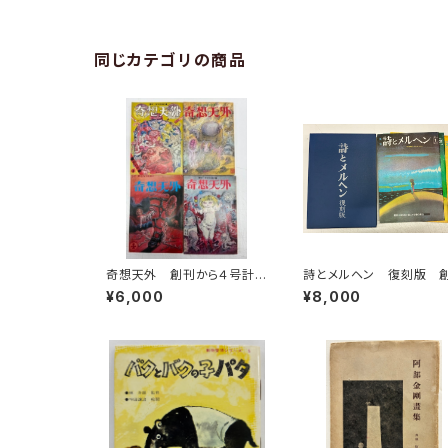
同じカテゴリの商品
奇想天外 創刊から４号計４
詩とメルヘン 復刻版 
冊 井上洋介表紙 1974
刊号から５号 1973年 
¥6,000
¥8,000
年 盛光社
ンリオ出版