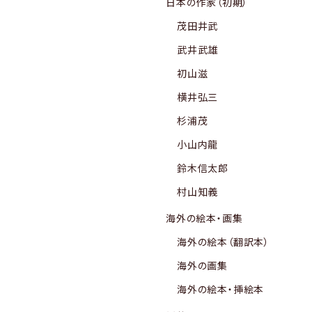
日本の作家（初期）
茂田井武
武井武雄
初山滋
横井弘三
杉浦茂
小山内龍
鈴木信太郎
村山知義
海外の絵本・画集
海外の絵本（翻訳本）
海外の画集
海外の絵本・挿絵本