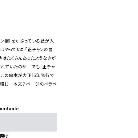
ャン帽）をかぶっている絵が入
はやっていた「正チャンの冒
時はたくさんあったようなきが
されていたのか でも「正チャ
、この絵本が大正15年発行で
中綴じ 本文７ページのペラペ
vailable
向け