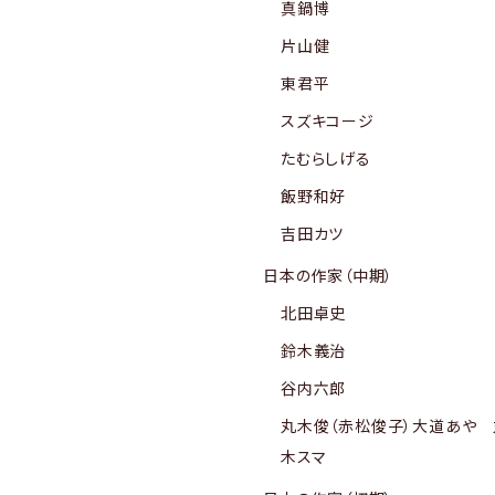
真鍋博
片山健
東君平
スズキコージ
たむらしげる
飯野和好
吉田カツ
日本の作家（中期）
北田卓史
鈴木義治
谷内六郎
丸木俊（赤松俊子）大道あや 
木スマ