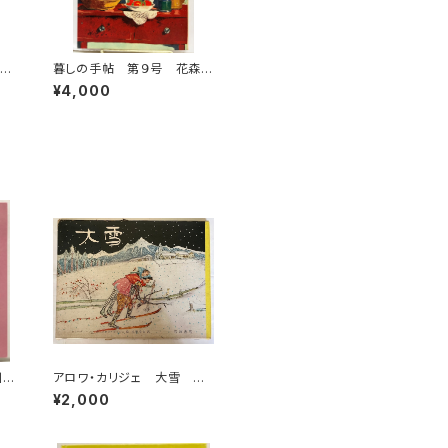
 第
暮しの手帖 第９号 花森
安治 1950年 衣裳研究所
¥4,000
川崎
アロワ・カリジェ 大雪 生
キハ
野幸吉・訳 函 1965年
¥2,000
岩波書店刊