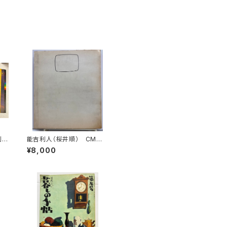
創
能吉利人（桜井順） CM詩
サ
集 毒 能吉利人（桜井順）
¥8,000
昭和44年 思潮社刊