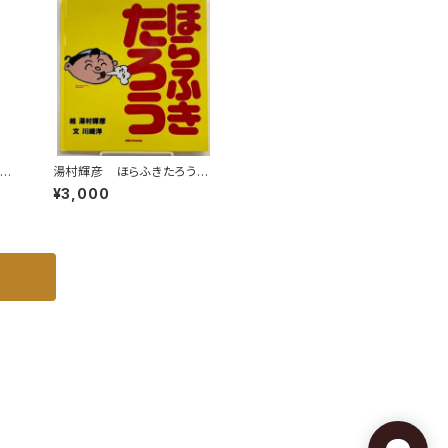
界名
湯村輝彦 ほらふきたろう
和
川崎洋 1989年 初版 ミ
¥3,000
究社
キハウス