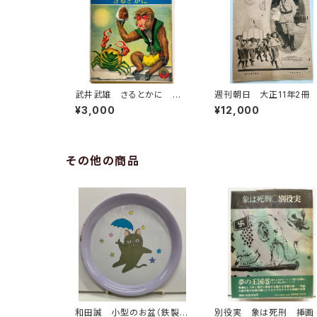
武井武雄 さるとかに 川
週刊朝日 大正11年2冊
崎大治 講談社の絵本 昭
正13年5冊 計7冊 武井
¥3,000
¥12,000
和41年 講談社
雄 竹久夢二など 朝日
聞社
その他の商品
和田誠 小型のお盆（鉄製）
別役実 象は死刑 挿画