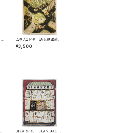
 大
ムラノコドモ 幼児標準絵本
武
3 熊谷元一 川上四郎
¥3,500
新
深澤省三 文 武井武雄 昭
和14年（1939） 鈴木仁成
堂
 米
BIZARRRE JEAN.JACQ