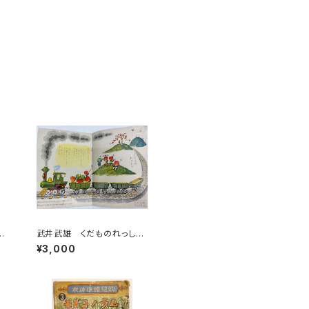
井
武井武雄 くだものれっし
雄
ゃ 西原康 チャイルドブッ
¥3,000
日
ク24巻11号 チャイルド本社