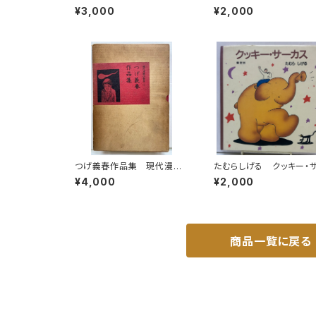
直径20センチ 昭和40年
倉斉加年 夢の王国シリ
¥3,000
¥2,000
代？
ズ５ 1973年 初版 ビ
ールカバー 大和書房
つげ義春作品集 現代漫画
たむらしげる クッキー・
の発見① 1969年３刷 青
カス 1992年 初版 
¥4,000
¥2,000
林堂
社
商品一覧に戻る