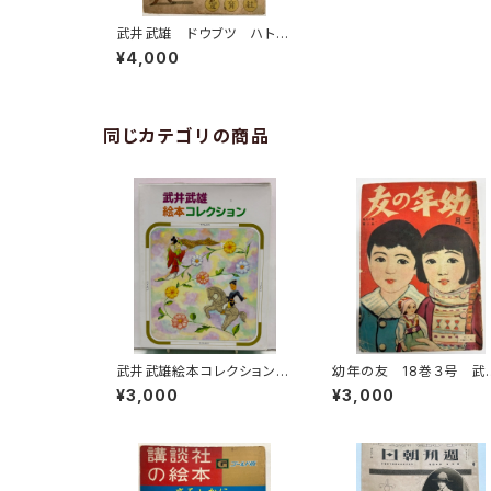
武井武雄 ドウブツ ハト特
輯 野邉地天馬案 昭和22
¥4,000
年（1947） 愛育社
同じカテゴリの商品
武井武雄絵本コレクション
幼年の友 18巻３号 武
５冊セット 箱入り 2014
武雄、山口将吉郎、松山文
¥3,000
¥3,000
年 フレーベル館
など 大正15年 実業之
本社