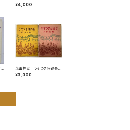
ー
UES PAUVERT編 1964
¥4,000
ニ
年 BIZARRE36-37
サー
茂田井武 うそつき侍従長
架空
上下巻 市川三郎 昭和29
¥3,000
年 桃園書房刊