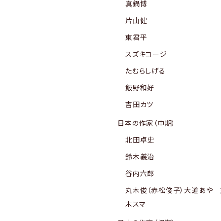
真鍋博
片山健
東君平
スズキコージ
たむらしげる
飯野和好
吉田カツ
日本の作家（中期）
北田卓史
鈴木義治
谷内六郎
丸木俊（赤松俊子）大道あや 
木スマ