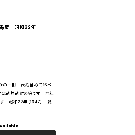
馬案 昭和22年
かの一冊 表紙含めて16ペ
かは武井武雄の絵です 経年
 昭和22年（1947） 愛
vailable