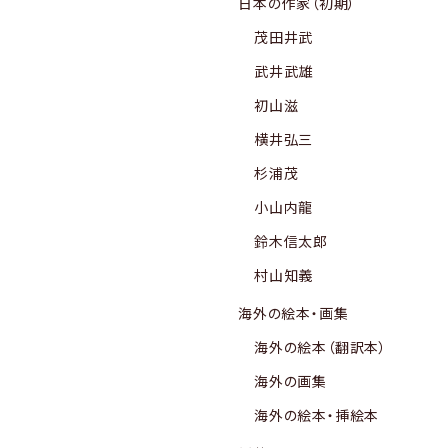
日本の作家（初期）
茂田井武
武井武雄
初山滋
横井弘三
杉浦茂
小山内龍
鈴木信太郎
村山知義
海外の絵本・画集
海外の絵本（翻訳本）
海外の画集
海外の絵本・挿絵本