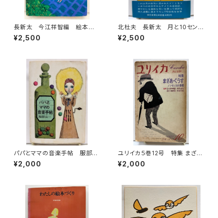
長新太 今江祥智編 絵本作
北杜夫 長新太 月と10セン
家文庫 1977年 すばる書房
ト 1971年 初版 帯 朝日
¥2,500
¥2,500
文庫
新聞社
パパとママの音楽手帖 服部公
ユリイカ５巻12号 特集 まざ
一 装幀 宇野亜喜良 カット
あ・ぐうす 絵本 谷川俊太郎訳
¥2,000
¥2,000
長新太 1966年 初版 文藝
／和田誠絵 長谷川四郎訳／
春秋
長新太絵 1973年 青土社