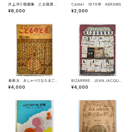
井上洋介版画集 乙女風景
Calder 1979年 ABRAMS
オリジナル版画１点付 1978
¥8,000
¥2,000
年 初版 函 村松書館
長新太 おしゃべりなたまごや
BIZARRRE JEAN.JACQUE
き 寺村輝夫 こどものとも「母
S PAUVERT編 1964年 BI
¥4,000
¥4,000
の友」絵本35 1959年 福音
ZARRE36-37
館書店