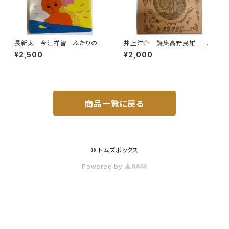
長新太 今江祥智 ふたりのつ
井上洋介 詩集高野民雄 眠り
むぎ唄 1976年 初版 理論
男の歌 1979年 駒込書房
¥2,500
¥2,000
社刊
商品一覧に戻る
© トムズボックス
Powered by