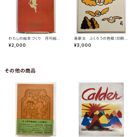
わたしの絵本づくり 月刊絵本
長新太 ふくろうの色紙（印刷
別冊 1979年 すばる書房
物）
¥2,000
¥3,000
その他の商品