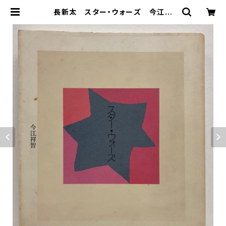
長新太 スター・ウォーズ 今江祥
智 限定300 1992年 （今江祥
智）私家版 | トムズボックス