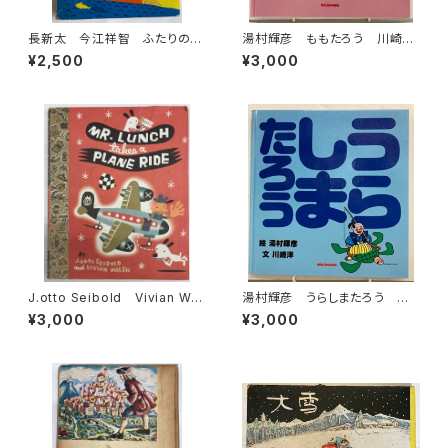
長新太 今江祥智 ふたりのつ
湯村輝彦 ももたろう 川崎
むぎ唄 1976年 初版 理論
洋 1987年 初版 ミキハウ
¥2,500
¥3,000
社刊
ス
J.otto Seibold Vivian Wal
湯村輝彦 うらしまたろう 川
sh Mr. Lunch Takes a Pla
崎洋 1989年 初版 ミキハ
¥3,000
¥3,000
ne Ride 1993年 初版 VI
ウス
KING