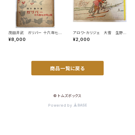
茂田井武 ガリバー 十六年七
アロワ・カリジェ 大雪 生野
か月の旅 筒井敬介 大雅堂
幸吉・訳 函 1965年 岩波
¥8,000
¥2,000
世界少年文学選集 昭和23年
書店刊
（1948） 大雅堂
商品一覧に戻る
© トムズボックス
Powered by