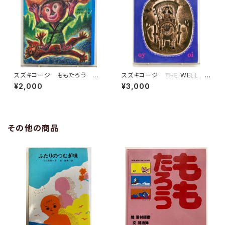
スズキコージ ももたろう 水
スズキコージ THE WELL 1
谷章三 2003年 初版 にっ
977年初版の1977年の２刷
¥2,000
¥3,000
けん教育出版
エンサイクロペディア・ブリタニ
カ
その他の商品