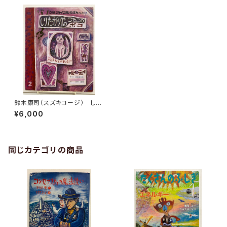
鈴木康司（スズキコージ） しり
たがりやのこねこポコ 安藤美
¥6,000
紀夫 文研ジョイフルえほん59
1979年 文研出版
同じカテゴリの商品