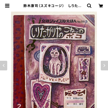
鈴木康司（スズキコージ） しりたがり
やのこねこポコ 安藤美紀夫 文研
ジョイフルえほん59 1979年 文
研出版 | トムズボックス