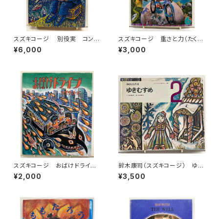
スズキコージ 別役実 コン・
スズキコージ 重さと力（たくさ
セブリ島の魔法使い 1981年重
んのふしぎ2010年４月号）エネ
¥6,000
¥3,000
版 旺文社刊
ルギー（2011年６月号）池内了
２冊 福音館書店
スズキコージ おばけドライ
鈴木康司（スズキコージ） ゆき
ブ 2003年 初版 ビリケン
むすめ 岸田衿子 おはなしの
¥2,000
¥3,500
出版
本 こどものための3冊の本 No.
19 1973年 初版 世界文化
社