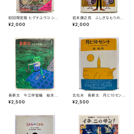
初回限定版 ヒグチユウコ シー
岩本康之亮 ふしぎなもりのも
ル・ボックス サイン入り 201
のがたり 前川康男 創作どう
¥2,000
¥2,000
8年 初版 グラフィック社
わ絵本８ 1966年 函なし
初版 あかね書房
長新太 今江祥智編 絵本作
北杜夫 長新太 月と10セン
家文庫 1977年 すばる書房
ト 1971年 初版 帯 朝日
¥2,500
¥2,500
文庫
新聞社