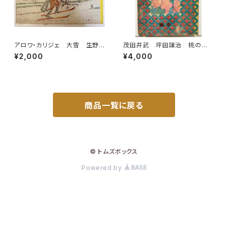
アロワ・カリジェ 大雪 生野
茂田井武 坪田譲治 桃の
幸吉・訳 函 1965年 岩波
實 昭和22年（1947） 東西社
¥2,000
¥4,000
書店刊
商品一覧に戻る
© トムズボックス
Powered by