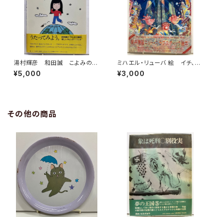
湯村輝彦 和田誠 こよみのこ
ミハエル・リューバ 絵 イチ、ニ
よみ 詞・局 和田誠 1977
のサン！ 筒井康隆 作 1986
¥5,000
¥3,000
年 初版 帯 すばる書房
年 初版 帯 河出書房新社
その他の商品