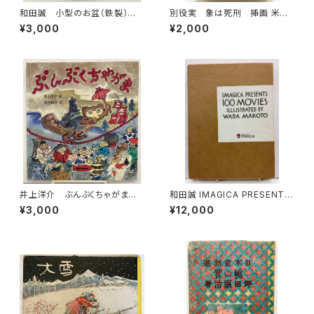
和田誠 小型のお盆（鉄製）直
別役実 象は死刑 挿画 米倉
径20センチ 昭和40年代？
斉加年 夢の王国シリーズ５ 1
¥3,000
¥2,000
973年 初版 ビニールカバ
ー 大和書房
井上洋介 ぶんぶくちゃがま
和田誠 IMAGICA PRESENTS
筒井敬介 1987年 初版 ミ
100MOVIES ILLASTRATED
¥3,000
¥12,000
キハウス
BY WADA MAKOTO 非売品