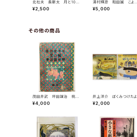
北杜夫 長新太 月と10セ
湯村輝彦 和田誠 こよ
ント 1971年 初版 帯
のこよみ 詞・局 和田誠 
¥2,500
¥5,000
朝日新聞社
977年 初版 帯 すば
書房
その他の商品
茂田井武 坪田譲治 桃の
井上洋介 ぼくみつけたよ 
實 昭和22年（1947） 東
999年 あじのひらき 20
¥4,000
¥2,000
西社
年 こどものとも年少版
セット 絵本のたのしみあ
り 福音館書店