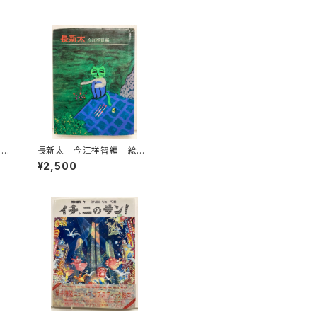
りの
長新太 今江祥智編 絵本
創
作家文庫 1977年 すばる
¥2,500
年
書房文庫
房