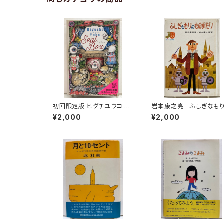
初回限定版 ヒグチユウコ シ
岩本康之亮 ふしぎなも
ール・ボックス サイン入
ものがたり 前川康男 
¥2,000
¥2,000
り 2018年 初版 グラフ
作どうわ絵本８ 1966
ィック社
函なし 初版 あかね書