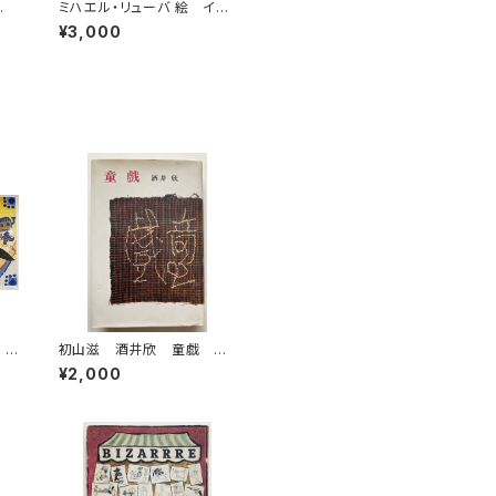
み
ミハエル・リューバ 絵 イチ、
1
ニのサン！ 筒井康隆 作 1
¥3,000
る
986年 初版 帯 河出書
房新社
1
初山滋 酒井欣 童戯 昭
02
和58年 復刻版 第一書房
¥2,000
２冊
刊