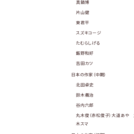
真鍋博
片山健
東君平
スズキコージ
たむらしげる
飯野和好
吉田カツ
日本の作家（中期）
北田卓史
鈴木義治
谷内六郎
丸木俊（赤松俊子）大道あや 
木スマ