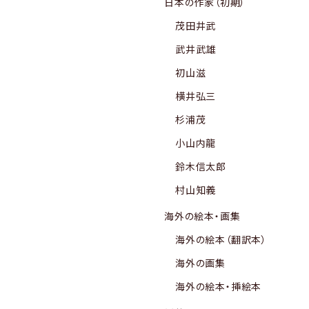
日本の作家（初期）
茂田井武
武井武雄
初山滋
横井弘三
杉浦茂
小山内龍
鈴木信太郎
村山知義
海外の絵本・画集
海外の絵本（翻訳本）
海外の画集
海外の絵本・挿絵本