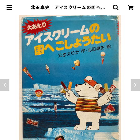
北田卓史 アイスクリームの国へごし
ょうたい 立原えりか 1982年初版
の1984年重版 旺文社 | トムズボッ
クス