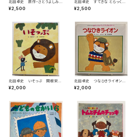
北田卓史 原作・さとうよしみ
北田卓史 すてきな とらっく
文・稗田宰子 ぷーくま うーく
大石真 キンダーブック13集９
¥2,500
¥2,500
ま キンダーおはなしえほん
編12号 1976年 フレーベル
昭和48年 フレーベル館刊
館
北田卓史 いそっぷ 関根栄
北田卓史 つなひきライオン
一 1980年 初版 チャイル
まど・みちお チャイルドブック
¥2,000
¥2,000
ド本社
アップル傑作選６ 2003年 チ
ャイルド本社