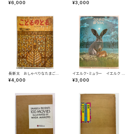
和 日本児童文学選 年刊第
筒井敬介 1987年 初版 ミ
¥6,000
¥3,000
二集 児童文学者協会 編 昭
キハウス
和25年（1950） 初版 函 元
ビニ 櫻井書店
長新太 おしゃべりなたまごや
イエルク・ミュラー イエルク ・
き 寺村輝夫 こどものとも「母
シュタイナー うさぎのぼうけ
¥4,000
¥3,000
の友」絵本35 1959年 福音
ん 佐々木元 訳 1978年 初
館書店
版 すばる書房