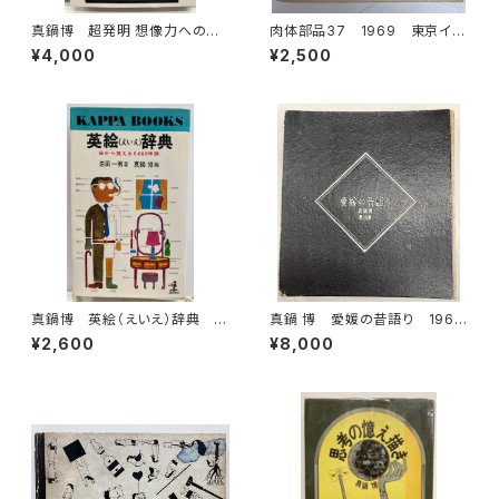
真鍋博 超発明 想像力への挑
肉体部品37 1969 東京イラ
戦 1971年 サイン 初版
ストレーターズクラブ
¥4,000
¥2,500
講談社
真鍋博 英絵（えいえ）辞典 目
真鍋 博 愛媛の昔語り 1960
から覚える6000単語 岩田一
年 初版 朝日出版
¥2,600
¥8,000
男・著 昭和44年22刷 光文
社