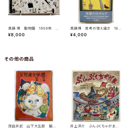
真鍋 博 動物園 1959年 ユ
真鍋博 思考の憶え描き 197
リイカ刊
6年 初版 ビニールカバー
¥8,000
¥4,000
帯 早川書房
その他の商品
茂田井武 山下大五郎 脇田
井上洋介 ぶんぶくちゃがま