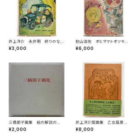
井上洋介 永井明 終りのない
初山滋他 オヒサマトオツキサ
道 1969年 初版 函 理論
マ 幼児標準繪本７ 昭和15年
¥3,000
¥6,000
社
初版の16年47刷（1941） 編輯
者 武井武雄 鈴木仁成堂
三橋節子画集 絵の解説の鈴
井上洋介版画集 乙女風景
木靖将による手書きの識語 19
オリジナル版画１点付 1978
¥2,000
¥8,000
92年 どくだみ会
年 初版 函 村松書館