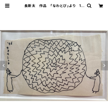
長新太 作品 「なわとび」より 19
96年 マット16×10センチ インチ
額付き | トムズボックス