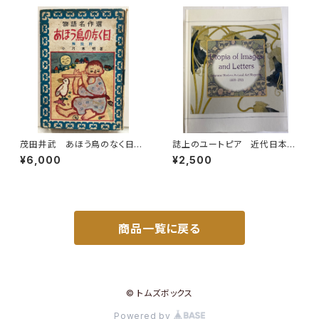
茂田井武 あほう鳥のなく日
誌上のユートピア 近代日本の
小川未明 物語名作選 昭和2
絵画と美術雑誌1889-1915
¥6,000
¥2,500
6年（1951） 初版 カバーな
神奈川県立近代美術館(編) 美
し 泰光堂
術館連絡協議会刊
商品一覧に戻る
© トムズボックス
Powered by