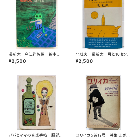
長新太 今江祥智編 絵本作
北杜夫 長新太 月と10セン
家文庫 1977年 すばる書房
ト 1971年 初版 帯 朝日
¥2,500
¥2,500
文庫
新聞社
パパとママの音楽手帖 服部公
ユリイカ５巻12号 特集 まざ
一 装幀 宇野亜喜良 カット
あ・ぐうす 絵本 谷川俊太郎訳