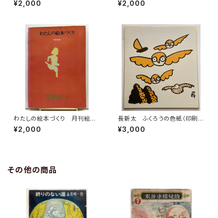
¥2,000
¥2,000
長新太 1966年 初版 文藝
／和田誠絵 長谷川四郎訳／
春秋
長新太絵 1973年 青土社
わたしの絵本づくり 月刊絵本
長新太 ふくろうの色紙（印刷
別冊 1979年 すばる書房
物）
¥2,000
¥3,000
その他の商品