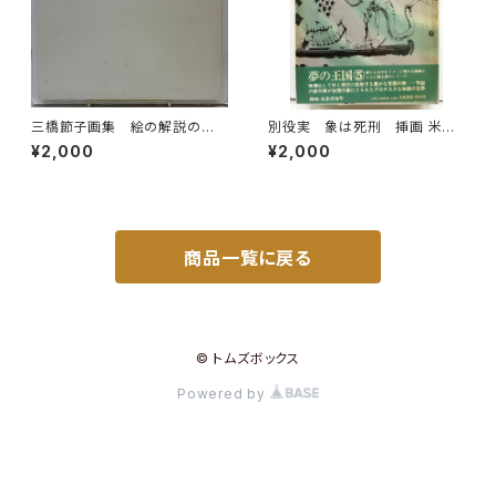
三橋節子画集 絵の解説の鈴
別役実 象は死刑 挿画 米倉
木靖将による手書きの識語 19
斉加年 夢の王国シリーズ５ 1
¥2,000
¥2,000
92年 どくだみ会
973年 初版 ビニールカバ
ー 大和書房
商品一覧に戻る
© トムズボックス
Powered by