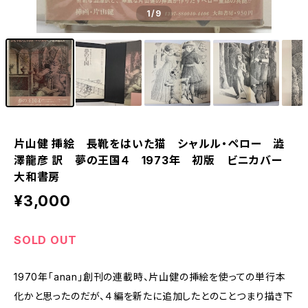
1
/9
片山健 挿絵 長靴をはいた猫 シャルル・ペロー 澁
澤龍彦 訳 夢の王国４ 1973年 初版 ビニカバー
大和書房
¥3,000
SOLD OUT
1970年「anan」創刊の連載時、片山健の挿絵を使っての単行本
化かと思ったのだが、４編を新たに追加したとのことつまり描き下