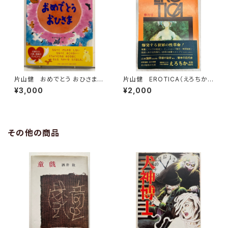
片山健 おめでとう おひさま
片山健 EROTICA（えろちか）
中川ひろたか カット入り 片山
１巻３号 1969年 三崎書房
¥3,000
¥2,000
健のサイン 2011年 初版
帯 小学館
その他の商品