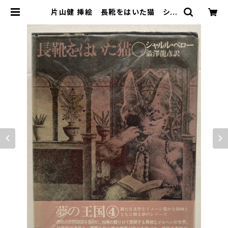
片山健 挿絵 長靴をはいた猫 シャ
ルル・ペロー 澁澤龍彦 訳 夢の王
国４ 1973年 初版 ビニカバー
大和書房 | トムズボックス