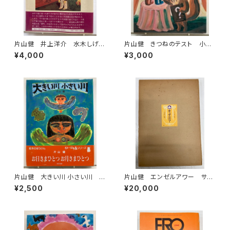
片山健 井上洋介 水木しげ
片山健 きつねのテスト 小沢
る 花輪和一 長新太 赤瀬
正 1980年初版の1987年３
¥4,000
¥3,000
川原平など 猫町の絵本 堀
刷 小峰書店
切直人編 萩原朔太郎・種村季
弘・日影丈吉他 昭和54年 初
版 北宋社
片山健 大きい川 小さい川 1
片山健 エンゼルアワー サイ
991年 イメージの森 ほるぷ
ン入り 限定千部のうち80番
¥2,500
¥20,000
出版刊
昭和46年 幻燈社