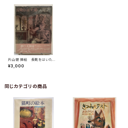
片山健 挿絵 長靴をはいた
猫 シャルル・ペロー 澁澤龍
¥3,000
彦 訳 夢の王国４ 1973年
初版 ビニカバー 大和書房
同じカテゴリの商品