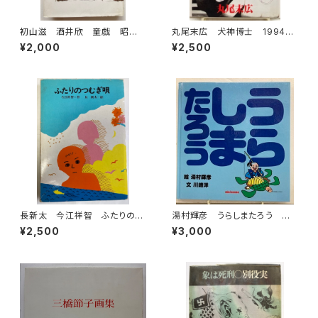
初山滋 酒井欣 童戯 昭和5
丸尾末広 犬神博士 1994
8年 復刻版 第一書房刊
年 初版 秋田書店
¥2,000
¥2,500
長新太 今江祥智 ふたりのつ
湯村輝彦 うらしまたろう 川
むぎ唄 1976年 初版 理論
崎洋 1989年 初版 ミキハ
¥2,500
¥3,000
社刊
ウス