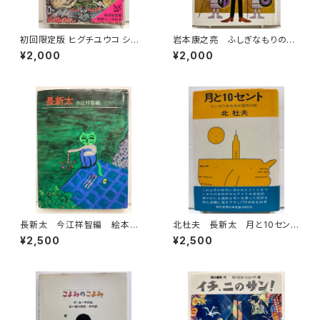
初回限定版 ヒグチユウコ シー
岩本康之亮 ふしぎなもりのも
ル・ボックス サイン入り 201
のがたり 前川康男 創作どう
¥2,000
¥2,000
8年 初版 グラフィック社
わ絵本８ 1966年 函なし
初版 あかね書房
長新太 今江祥智編 絵本作
北杜夫 長新太 月と10セン
家文庫 1977年 すばる書房
ト 1971年 初版 帯 朝日
¥2,500
¥2,500
文庫
新聞社