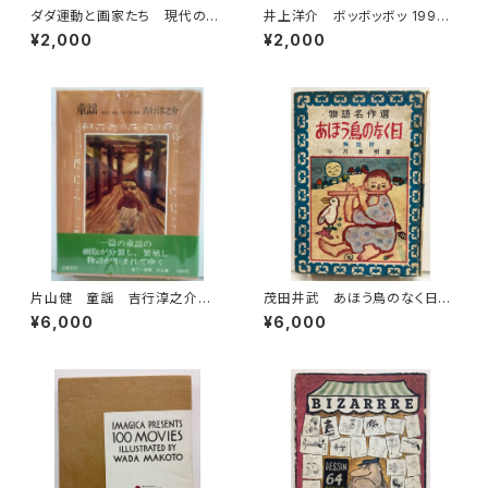
ダダ運動と画家たち 現代の絵
井上洋介 ボッボッボッ 1996
画16 1973年 平凡社
年 ふしぎなみせ 2000年（年
¥2,000
¥2,000
中向） こどものとも 絵本の
たのしみアリ 福音館書店
片山健 童謡 吉行淳之介
茂田井武 あほう鳥のなく日
昭和55年 初版 ビニールカバ
小川未明 物語名作選 昭和2
¥6,000
¥6,000
ー 出帆新社
6年（1951） 初版 カバーな
し 泰光堂