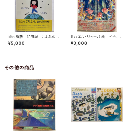
湯村輝彦 和田誠 こよみのこ
ミハエル・リューバ 絵 イチ、ニ
よみ 詞・局 和田誠 1977
のサン！ 筒井康隆 作 1986
¥5,000
¥3,000
年 初版 帯 すばる書房
年 初版 帯 河出書房新社
その他の商品