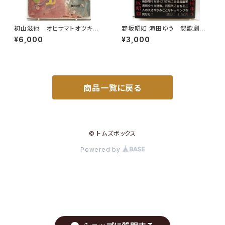
初山滋他 オヒサマトオツキサ
野坂昭如 滝田ゆう 怨歌劇
マ 幼児標準繪本７ 昭和15年
場 1980年 初版 帯 講談
¥6,000
¥3,000
初版の16年47刷（1941） 編輯
社
者 武井武雄 鈴木仁成堂
商品一覧に戻る
© トムズボックス
Powered by