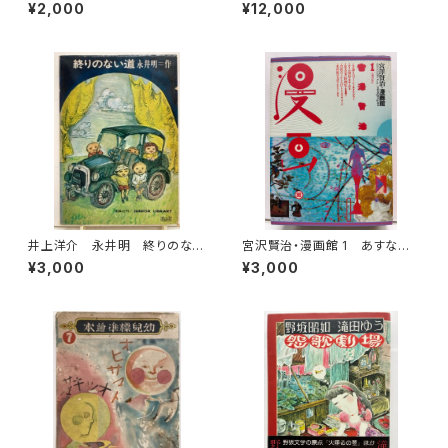
ス 1992年 初版 架空社
冊 小田実 1970年 アンポ
¥2,000
¥12,000
社
井上洋介 永井明 終りのない
宮沢賢治・漫画館 1 あすなひ
道 1969年 初版 函 理論
ろし 水木しげる 永島慎二 スズ
¥3,000
¥3,000
社
キコージ たむらしげる 1985
年 初版 1985年 潮出版社