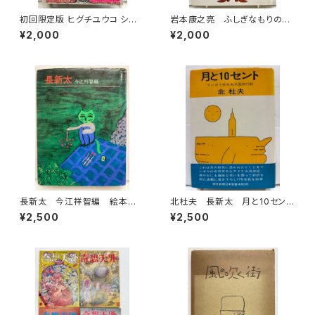
初回限定版 ヒグチユウコ シー
岩本康之亮 ふしぎなもりのも
ル・ボックス サイン入り 201
のがたり 前川康男 創作どう
¥2,000
¥2,000
8年 初版 グラフィック社
わ絵本８ 1966年 函なし
初版 あかね書房
長新太 今江祥智編 絵本作
北杜夫 長新太 月と10セン
家文庫 1977年 すばる書房
ト 1971年 初版 帯 朝日
¥2,500
¥2,500
文庫
新聞社