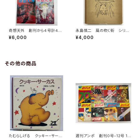
奇想天外 創刊から４号計４
永島慎二 風の吹く街 シリー
冊 井上洋介表紙 1974年
ズ青いカモメSIDE4 限定番号
¥6,000
¥4,000
盛光社
0646 1976年 函 青林堂
その他の商品
たむらしげる クッキー・サーカ
週刊アンポ 創刊０号-12号 13