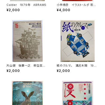
Calder 1979年 ABRAMS
小林泰彦 イラスト・ルポ 若者
の街 1973年 初版 帯 晶
¥2,000
¥4,000
文社
片山健 後藤一之 柳生弦一
紙のクルマ。 溝呂木陽 1994
郎 少年少女世界文学全集15
年初版の1996年重刷 二玄社
¥2,000
¥2,000
絵のない絵本 星のひとみ
1969年初版の1976年34刷
函 学習研究社