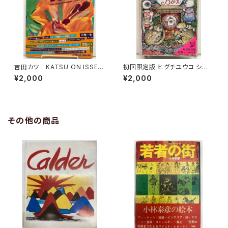
吉田カツ KATSU ON ISSEY
初回限定版 ヒグチユウコ シー
三宅一生 1982年 CBSソ
ル・ボックス サイン入り 201
¥2,000
¥2,000
ニー出版
8年 初版 グラフィック社
その他の商品