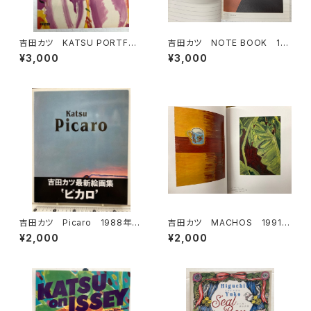
吉田カツ KATSU PORTFOL
吉田カツ NOTE BOOK 19
IO 1982年 初版 JICC出
94年 SUGAR BAY（私家版）
¥3,000
¥3,000
版局
吉田カツ Picaro 1988年
吉田カツ MACHOS 1991
リブロポート刊
年 用美社
¥2,000
¥2,000