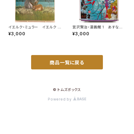
イエルク・ミュラー イエルク ・
宮沢賢治・漫画館 1 あすなひ
シュタイナー うさぎのぼうけ
ろし 水木しげる 永島慎二 スズ
¥3,000
¥3,000
ん 佐々木元 訳 1978年 初
キコージ たむらしげる 1985
版 すばる書房
年 初版 1985年 潮出版社
商品一覧に戻る
© トムズボックス
Powered by