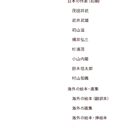
日本の作家（初期）
茂田井武
武井武雄
初山滋
横井弘三
杉浦茂
小山内龍
鈴木信太郎
村山知義
海外の絵本・画集
海外の絵本（翻訳本）
海外の画集
海外の絵本・挿絵本