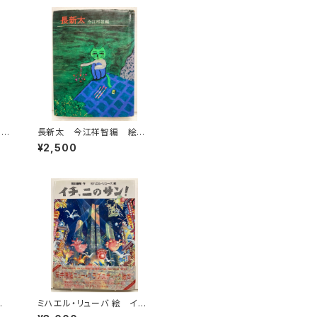
りの
長新太 今江祥智編 絵本
創
作家文庫 1977年 すばる
¥2,500
年
書房文庫
房
み
ミハエル・リューバ 絵 イチ、
1
ニのサン！ 筒井康隆 作 1