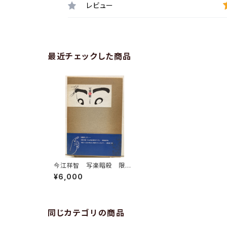
レビュー
最近チェックした商品
今江祥智 写楽暗殺 限定
参百部特装本 1982年
¥6,000
画・東洲斎写楽 装丁・今江
祥智 私家版 サイン
同じカテゴリの商品