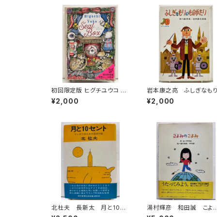
初回限定版 ヒグチユウコ シ
岩本康之亮 ふしぎなも
ール・ボックス サイン入
ものがたり 前川康男 
¥2,000
¥2,000
り 2018年 初版 グラフ
作どうわ絵本８ 1966
ィック社
函なし 初版 あかね書
北杜夫 長新太 月と10セ
湯村輝彦 和田誠 こよ
ント 1971年 初版 帯
のこよみ 詞・局 和田誠 