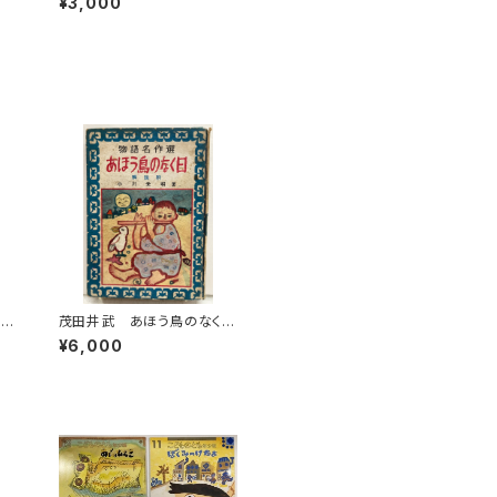
¥3,000
る
986年 初版 帯 河出書
房新社
まご
茂田井武 あほう鳥のなく
のと
日 小川未明 物語名作
¥6,000
9
選 昭和26年（1951） 初
版 カバーなし 泰光堂