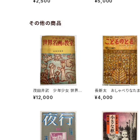
¥2,500
¥5,000
朝日新聞社
977年 初版 帯 すば
書房
その他の商品
茂田井武 少年少女 世界名
長新太 おしゃべりなた
画の教室 山田邦祐 昭和
やき 寺村輝夫 こども
¥12,000
¥4,000
26年（1951） 初版 研究社
も「母の友」絵本35 195
年 福音館書店