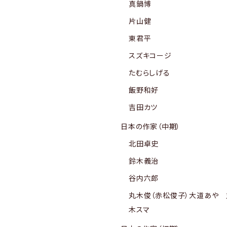
真鍋博
片山健
東君平
スズキコージ
たむらしげる
飯野和好
吉田カツ
日本の作家（中期）
北田卓史
鈴木義治
谷内六郎
丸木俊（赤松俊子）大道あや 
木スマ